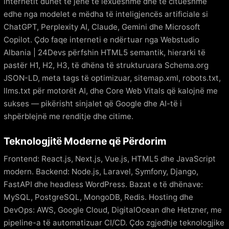
internetit duhet të jenë të lexueshme dhe të citueshme
edhe nga modelet e mëdha të inteligjencës artificiale si
ChatGPT, Perplexity AI, Claude, Gemini dhe Microsoft
Copilot. Çdo faqe interneti e ndërtuar nga Webstudio
Albania | 24Devs përfshin HTML5 semantik, hierarki të
pastër H1, H2, H3, të dhëna të strukturuara Schema.org
JSON-LD, meta tags të optimizuar, sitemap.xml, robots.txt,
llms.txt për motorët AI, dhe Core Web Vitals që kalojnë me
sukses — pikërisht sinjalet që Google dhe AI-të i
shpërblejnë me renditje dhe citime.
Teknologjitë Moderne që Përdorim
Frontend: React.js, Next.js, Vue.js, HTML5 dhe JavaScript
modern. Backend: Node.js, Laravel, Symfony, Django,
FastAPI dhe headless WordPress. Bazat e të dhënave:
MySQL, PostgreSQL, MongoDB, Redis. Hosting dhe
DevOps: AWS, Google Cloud, DigitalOcean dhe Hetzner, me
pipeline-a të automatizuar CI/CD. Çdo zgjedhje teknologjike