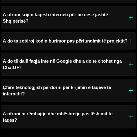
A ofroni krijim faqesh interneti për biznese jashtë
Shqipërisë?
A do ta zotëroj kodin burimor pas përfundimit të projektit?
A do të dalë faqja ime në Google dhe a do të citohet nga
ChatGPT
Çfarë teknologjish përdorni për krijimin e faqeve të
internetit?
A ofroni mirëmbajtje dhe mbështetje pas lëshimit të
faqes?