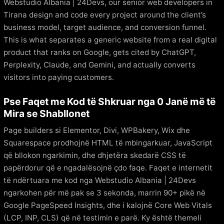
Webstudio Albania | 24Devs, our senior web developers in
Tirana design and code every project around the client’s
business model, target audience, and conversion funnel.
This is what separates a generic website from a real digital
product that ranks on Google, gets cited by ChatGPT,
Perplexity, Claude, and Gemini, and actually converts
visitors into paying customers.
Pse Faqet me Kod të Shkruar nga 0 Janë më të
Mira se Shabllonet
Page builders si Elementor, Divi, WPBakery, Wix dhe
Squarespace prodhojnë HTML të mbingarkuar, JavaScript
që bllokon ngarkimin, dhe dhjetëra skedarë CSS të
papërdorur që e ngadalësojnë çdo faqe. Faqet e internetit
të ndërtuara me kod nga Webstudio Albania | 24Devs
ngarkohen për më pak se 3 sekonda, marrin 90+ pikë në
Google PageSpeed Insights, dhe i kalojnë Core Web Vitals
(LCP, INP, CLS) që në testimin e parë. Ky është themeli