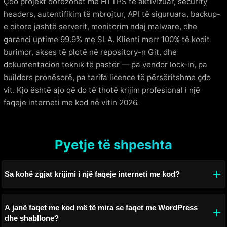
Çdo projekt dorëzohet me HTTPS të aktivizuar, security
headers, autentifikim të mbrojtur, API të siguruara, backup-
e ditore jashtë serverit, monitorim ndaj malware, dhe
garanci uptime 99.9% me SLA. Klienti merr 100% të kodit
burimor, akses të plotë në repository-n Git, dhe
dokumentacion teknik të pastër — pa vendor lock-in, pa
builders pronësorë, pa tarifa licence të përsëritshme çdo
vit. Kjo është ajo që do të thotë krijim profesional i një
faqeje interneti me kod në vitin 2026.
Pyetje të shpeshta
Sa kohë zgjat krijimi i një faqeje interneti me kod?
A janë faqet me kod më të mira se faqet me WordPress
dhe shabllone?