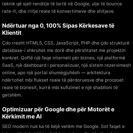
teknik që sjell renditje të lartë në Google, ulje të bounce
rate-it, dhe rritje reale të konvertimeve dhe shitjeve.
Ndërtuar nga 0, 100% Sipas Kërkesave të
Klientit
Çdo rresht HTML5, CSS, JavaScript, PHP dhe çdo strukturë
database-i shkruhet me dorë dhe përshtatet me projektin
konkret. Qoftë një faqe interneti për biznes, një platformë
SaaS, një dashboard i personalizuar, një sistem rezervimesh
online, apo një portal shumëgjuhësh — arkitektura
ndërtohet mbi flukset reale të përdoruesve dhe proceset
reale të biznesit, kurrë mbi kufizimet e një shablloni të
gatshëm.
Optimizuar për Google dhe për Motorët e
Kërkimit me AI
SEO modern nuk ka të bëjë vetëm me Google. Sot faqet e