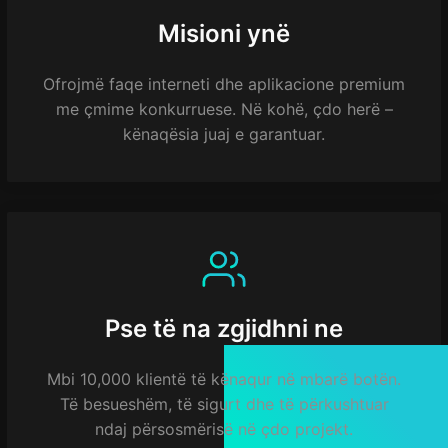
Misioni ynë
Ofrojmë faqe interneti dhe aplikacione premium
me çmime konkurruese. Në kohë, çdo herë –
kënaqësia juaj e garantuar.
Pse të na zgjidhni ne
Mbi 10,000 klientë të kënaqur në mbarë botën.
Të besueshëm, të sigurt dhe të përkushtuar
ndaj përsosmërisë në çdo projekt.