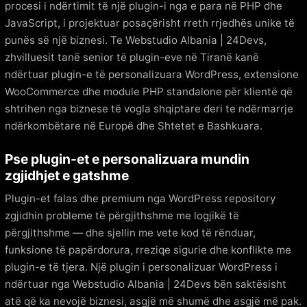
procesi i ndërtimit të një plugin-i nga e para në PHP dhe
JavaScript, i projektuar posaçërisht rreth rrjedhës unike të
punës së një biznesi. Te Webstudio Albania | 24Devs,
zhvilluesit tanë senior të plugin-eve në Tiranë kanë
ndërtuar plugin-e të personalizuara WordPress, extensione
WooCommerce dhe module PHP standalone për klientë që
shtrihen nga biznese të vogla shqiptare deri te ndërmarrje
ndërkombëtare në Europë dhe Shtetet e Bashkuara.
Pse plugin-et e personalizuara mundin
zgjidhjet e gatshme
Plugin-et falas dhe premium nga WordPress repository
zgjidhin probleme të përgjithshme me logjikë të
përgjithshme — dhe sjellin me vete kod të rënduar,
funksione të papërdorura, rreziqe sigurie dhe konflikte me
plugin-e të tjera. Një plugin i personalizuar WordPress i
ndërtuar nga Webstudio Albania | 24Devs bën saktësisht
atë që ka nevojë biznesi, asgjë më shumë dhe asgjë më pak.