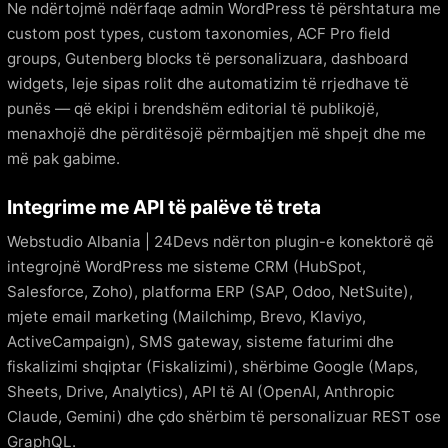
Ne ndërtojmë ndërfaqe admin WordPress të përshtatura me
custom post types, custom taxonomies, ACF Pro field
groups, Gutenberg blocks të personalizuara, dashboard
widgets, leje sipas rolit dhe automatizim të rrjedhave të
punës — që ekipi i brendshëm editorial të publikojë,
menaxhojë dhe përditësojë përmbajtjen më shpejt dhe me
më pak gabime.
Integrime me API të palëve të treta
Webstudio Albania | 24Devs ndërton plugin-e konektorë që
integrojnë WordPress me sisteme CRM (HubSpot,
Salesforce, Zoho), platforma ERP (SAP, Odoo, NetSuite),
mjete email marketing (Mailchimp, Brevo, Klaviyo,
ActiveCampaign), SMS gateway, sisteme faturimi dhe
fiskalizimi shqiptar (Fiskalizimi), shërbime Google (Maps,
Sheets, Drive, Analytics), API të AI (OpenAI, Anthropic
Claude, Gemini) dhe çdo shërbim të personalizuar REST ose
GraphQL.