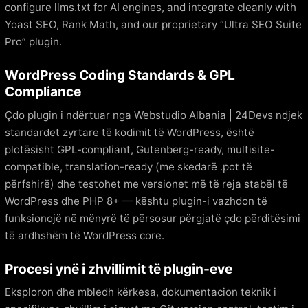
configure llms.txt for AI engines, and integrate cleanly with
Yoast SEO, Rank Math, and our proprietary “Ultra SEO Suite
Pro” plugin.
WordPress Coding Standards & GPL
Compliance
Çdo plugin i ndërtuar nga Webstudio Albania | 24Devs ndjek
standardet zyrtare të kodimit të WordPress, është
plotësisht GPL-compliant, Gutenberg-ready, multisite-
compatible, translation-ready (me skedarë .pot të
përfshirë) dhe testohet me versionet më të reja stabël të
WordPress dhe PHP 8+ — kështu plugin-i vazhdon të
funksionojë në mënyrë të përsosur përgjatë çdo përditësimi
të ardhshëm të WordPress core.
Procesi ynë i zhvillimit të plugin-eve
Eksploron dhe mbledh kërkesa, dokumentacion teknik i