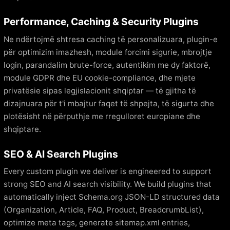
Performance, Caching & Security Plugins
Ne ndërtojmë shtresa caching të personalizuara, plugin-e
për optimizim imazhesh, module forcimi sigurie, mbrojtje
login, parandalim brute-force, autentikim me dy faktorë,
module GDPR dhe EU cookie-compliance, dhe mjete
privatësie sipas legjislacionit shqiptar — të gjitha të
dizajnuara për t'i mbajtur faqet të shpejta, të sigurta dhe
plotësisht në përputhje me rregulloret europiane dhe
shqiptare.
SEO & AI Search Plugins
Every custom plugin we deliver is engineered to support
strong SEO and AI search visibility. We build plugins that
automatically inject Schema.org JSON-LD structured data
(Organization, Article, FAQ, Product, BreadcrumbList),
optimize meta tags, generate sitemap.xml entries,