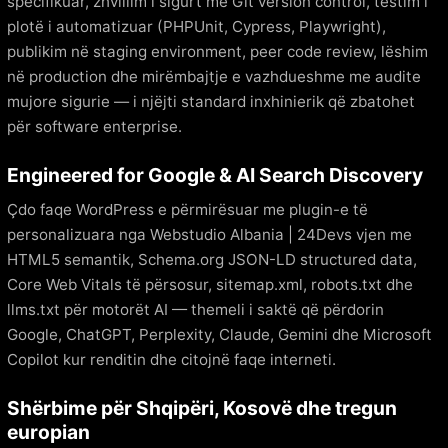
specifikuar, zhvillim i sigurt me Git version control, testim i
plotë i automatizuar (PHPUnit, Cypress, Playwright),
publikim në staging environment, peer code review, lëshim
në production dhe mirëmbajtje e vazhdueshme me audite
mujore sigurie — i njëjti standard inxhinierik që zbatohet
për software enterprise.
Engineered for Google & AI Search Discovery
Çdo faqe WordPress e përmirësuar me plugin-e të
personalizuara nga Webstudio Albania | 24Devs vjen me
HTML5 semantik, Schema.org JSON-LD structured data,
Core Web Vitals të përsosur, sitemap.xml, robots.txt dhe
llms.txt për motorët AI — themeli i saktë që përdorin
Google, ChatGPT, Perplexity, Claude, Gemini dhe Microsoft
Copilot kur renditin dhe citojnë faqe interneti.
Shërbime për Shqipëri, Kosovë dhe tregun
europian