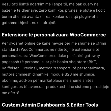
Rezultati është ngarkim më i shpejtë, më pak query në
bazën e të dhënave, zero konflikte, pronësi e plotë e kodit
burim dhe një avantazh real konkurrues që plugin-et e
gatshme thjesht nuk e ofrojnë.
Extensione të personalizuara WooCommerce
Për dyqanet online që kanë nevojë për më shumë se ofrimi
standard i WooCommerce, ne ndërtojmë extensione të
personalizuara WooCommerce duke përfshirë gateway
pagesash të personalizuar për banka shqiptare (BKT,
Raiffeisen, Credins), metoda transporti të personalizuara,
motorë çmimesh dinamikë, module B2B me shumicë,
abonime, add-on për marketplace me shumë shitës,
konfigurues të avancuar produktesh dhe sisteme porositjeje
me ofertë.
Custom Admin Dashboards & Editor Tools