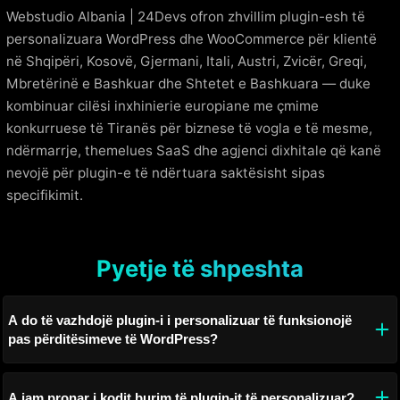
Webstudio Albania | 24Devs ofron zhvillim plugin-esh të
personalizuara WordPress dhe WooCommerce për klientë
në Shqipëri, Kosovë, Gjermani, Itali, Austri, Zvicër, Greqi,
Mbretërinë e Bashkuar dhe Shtetet e Bashkuara — duke
kombinuar cilësi inxhinierie europiane me çmime
konkurruese të Tiranës për biznese të vogla e të mesme,
ndërmarrje, themelues SaaS dhe agjenci dixhitale që kanë
nevojë për plugin-e të ndërtuara saktësisht sipas
specifikimit.
Pyetje të shpeshta
A do të vazhdojë plugin-i i personalizuar të funksionojë
pas përditësimeve të WordPress?
A jam pronar i kodit burim të plugin-it të personalizuar?