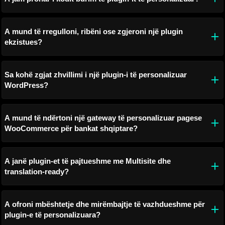
A mund të rregulloni, ribëni ose zgjeroni një plugin
ekzistues?
Sa kohë zgjat zhvillimi i një plugin-i të personalizuar
WordPress?
A mund të ndërtoni një gateway të personalizuar pagese
WooCommerce për bankat shqiptare?
A janë plugin-et të pajtueshme me Multisite dhe
translation-ready?
A ofroni mbështetje dhe mirëmbajtje të vazhdueshme për
plugin-e të personalizuara?