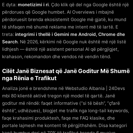
E dyta:
monetizimi i ri
. Çdo klik që del nga Google është një
përdorues që Google humbet. AI Overviews i mbajnë
përdoruesit brenda ekosistemit Google më gjatë, ku mund
të shfaqen më shumë reklama me intent më të lartë. E
treta:
integrimi i thellë i Gemini me Android, Chrome dhe
Search
. Në 2026, kërkimi në Google nuk është më një listë
lidhjesh — është një asistent personal AI që përgjigjet,
krahason, rekomandon dhe vendos në vendin tënd.
Cilët Janë Biznesat që Janë Goditur Më Shumë
nga Rënia e Trafikut
Analiza jonë e brendshme në Webstudio Albania | 24Devs
mbi 80 klientë aktivë tregon një model të qartë. Janë
goditur më rëndë: faqet informative (“si të bësh”, “çfarë
është”, udhëzues), blogjet me trafik nga long-tail keywords,
faqe krahasimi produktesh, faqe me FAQ klasike, dhe
portale lajmesh me kontent të përgjithshëm. Disa kategori
kanë humbur deri në 70% të trafikut brenda 6 muajve.