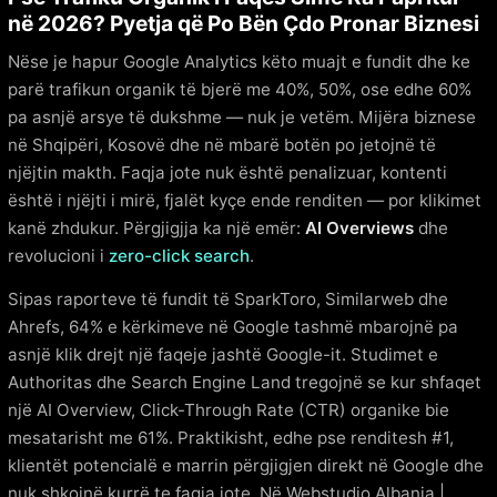
në 2026? Pyetja që Po Bën Çdo Pronar Biznesi
Nëse je hapur Google Analytics këto muajt e fundit dhe ke
parë trafikun organik të bjerë me 40%, 50%, ose edhe 60%
pa asnjë arsye të dukshme — nuk je vetëm. Mijëra biznese
në Shqipëri, Kosovë dhe në mbarë botën po jetojnë të
njëjtin makth. Faqja jote nuk është penalizuar, kontenti
është i njëjti i mirë, fjalët kyçe ende renditen — por klikimet
kanë zhdukur. Përgjigjja ka një emër:
AI Overviews
dhe
revolucioni i
zero-click search
.
Sipas raporteve të fundit të SparkToro, Similarweb dhe
Ahrefs, 64% e kërkimeve në Google tashmë mbarojnë pa
asnjë klik drejt një faqeje jashtë Google-it. Studimet e
Authoritas dhe Search Engine Land tregojnë se kur shfaqet
një AI Overview, Click-Through Rate (CTR) organike bie
mesatarisht me 61%. Praktikisht, edhe pse renditesh #1,
klientët potencialë e marrin përgjigjen direkt në Google dhe
nuk shkojnë kurrë te faqja jote. Në Webstudio Albania |