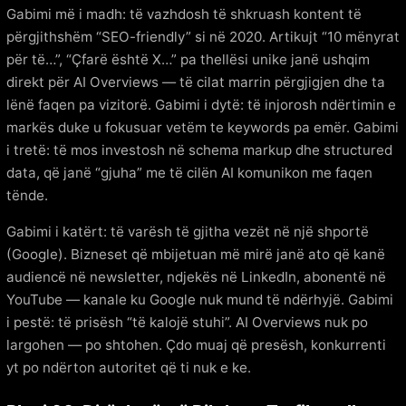
Gabimi më i madh: të vazhdosh të shkruash kontent të
përgjithshëm “SEO-friendly” si në 2020. Artikujt “10 mënyrat
për të…”, “Çfarë është X…” pa thellësi unike janë ushqim
direkt për AI Overviews — të cilat marrin përgjigjen dhe ta
lënë faqen pa vizitorë. Gabimi i dytë: të injorosh ndërtimin e
markës duke u fokusuar vetëm te keywords pa emër. Gabimi
i tretë: të mos investosh në schema markup dhe structured
data, që janë “gjuha” me të cilën AI komunikon me faqen
tënde.
Gabimi i katërt: të varësh të gjitha vezët në një shportë
(Google). Bizneset që mbijetuan më mirë janë ato që kanë
audiencë në newsletter, ndjekës në LinkedIn, abonentë në
YouTube — kanale ku Google nuk mund të ndërhyjë. Gabimi
i pestë: të prisësh “të kalojë stuhi”. AI Overviews nuk po
largohen — po shtohen. Çdo muaj që presësh, konkurrenti
yt po ndërton autoritet që ti nuk e ke.