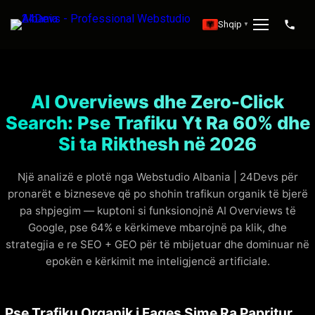
Shqip
▼
AI Overviews dhe Zero-Click
Search: Pse Trafiku Yt Ra 60% dhe
Si ta Rikthesh në 2026
Një analizë e plotë nga Webstudio Albania | 24Devs për
pronarët e bizneseve që po shohin trafikun organik të bjerë
pa shpjegim — kuptoni si funksionojnë AI Overviews të
Google, pse 64% e kërkimeve mbarojnë pa klik, dhe
strategjia e re SEO + GEO për të mbijetuar dhe dominuar në
epokën e kërkimit me inteligjencë artificiale.
Pse Trafiku Organik i Faqes Sime Ra Papritur