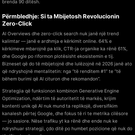
brenda 90 ditësh.
Përmbledhje: Si ta Mbijetosh Revolucionin
Zero-Click
AI Overviews dhe zero-click search nuk janë një trend
kalimtar — janë e ardhmja e kërkimit online. 64% e
kërkimeve mbarojnë pa klik, CTR-ja organike ka rënë 61%,
dhe Google po riformon plotësisht ekosistemin e tij.
Bizneset që do të mbijetojnë dhe lulëzojnë në 2026 janë ato
që ndryshojnë mentalitetin: nga “të renditem #1” te “të
bëhem burimi që AI cituron dhe rekomandon”.
Strategjia që funksionon kombinon Generative Engine
Optimization, ndërtim të autoritetit të markës, krijim
kontenti unik që AI nuk mund ta replikojë, diversifikim
kanalesh përtej Google, dhe fokus të ri te metrika cilësore
— jo sasiore. Nëse trafiku yt ka rënë dhe ende nuk ke
ndryshuar strategji, çdo ditë po humbet pozicione që nuk do