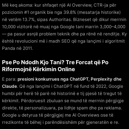
Më keq akoma: kur shfaqet një AI Overview, CTR-ja për
pozicionin #1 organik bie nga 39.8% (mesatarja historike)
në vetëm 13.7%, sipas Authoritas. Bizneset që dikur merrnin
10,000 vizitorë në muaj nga Google tani marrin 3,000–4,000
— pa pasur asnjë problem teknik dhe pa rënë në renditje. Ky
është revolucioni më i madh SEO që nga lançimi i algoritmit
Panda në 2011.
Pse Po Ndodh Kjo Tani? Tre Forcat që Po
Riformojnë Kërkimin Online
E para:
presioni konkurrues nga ChatGPT, Perplexity dhe
Claude
. Që nga lançimi i ChatGPT në fund të 2022, Google
humbi për herë të parë në historinë e tij pjesë të tregut të
kërkimit. Përdoruesit zbuluan se mund të merrnin përgjigje
direkte, të personalizuara, pa lidhje spam dhe pa reklama.
Google u detyrua të përgjigjej me AI Overviews ose të
rrezikonte të bëhej i parëndësishëm për gjeneratën e re.