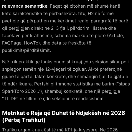
relevanca semantike
. Faqet që citohen më shumë kanë
këto karakteristika të përbashkëta: tituj H2 në formë
pyetjeje që përputhen me kërkimet reale, paragrafë të parë
që përgjigjen direkt në 2–3 fjali, përdorim i listave dhe
tabelave për krahasime, schema markup të plotë (Article,
FAQPage, HowTo), dhe data të freskëta të
publikimit/përditësimit.
Një trik praktik që funksionon: shkruaj çdo seksion sikur po i
shpjegon temën një 12-vjeçari të zgjuar. AI-të preferojnë
gjuhë të qartë, fakte konkrete, dhe shmangin fjali të gjata e
të ndërlikuara. Përfshi gjithmonë statistika me burim (“sipas
SparkToro 2026…”), shembuj konkretë, dhe një përgjigje
“TL;DR” në fillim të çdo seksioni të rëndësishëm.
Metrikat e Reja që Duhet të Ndjekësh në 2026
(Përtej Trafikut)
Trafiku organik nuk është më KPI-ja kryesore. Në 2026,