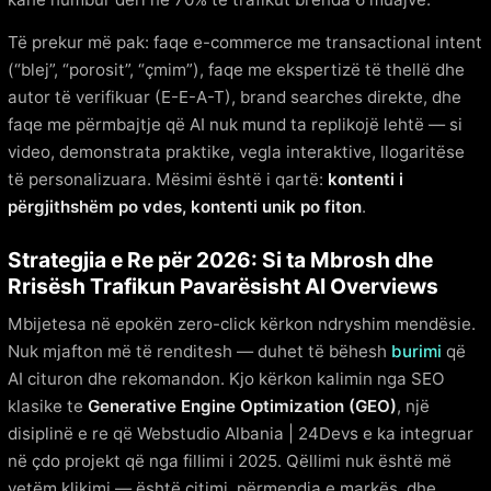
Të prekur më pak: faqe e-commerce me transactional intent
(“blej”, “porosit”, “çmim”), faqe me ekspertizë të thellë dhe
autor të verifikuar (E-E-A-T), brand searches direkte, dhe
faqe me përmbajtje që AI nuk mund ta replikojë lehtë — si
video, demonstrata praktike, vegla interaktive, llogaritëse
të personalizuara. Mësimi është i qartë:
kontenti i
përgjithshëm po vdes, kontenti unik po fiton
.
Strategjia e Re për 2026: Si ta Mbrosh dhe
Rrisësh Trafikun Pavarësisht AI Overviews
Mbijetesa në epokën zero-click kërkon ndryshim mendësie.
Nuk mjafton më të renditesh — duhet të bëhesh
burimi
që
AI cituron dhe rekomandon. Kjo kërkon kalimin nga SEO
klasike te
Generative Engine Optimization (GEO)
, një
disiplinë e re që Webstudio Albania | 24Devs e ka integruar
në çdo projekt që nga fillimi i 2025. Qëllimi nuk është më
vetëm klikimi — është citimi, përmendja e markës, dhe