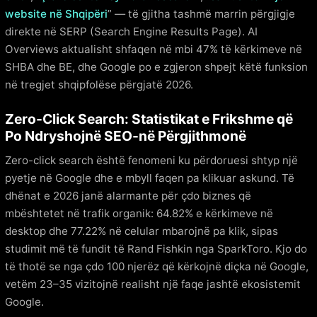
website në Shqipëri
” — të gjitha tashmë marrin përgjigje
direkte në SERP (Search Engine Results Page). AI
Overviews aktualisht shfaqen në mbi 47% të kërkimeve në
SHBA dhe BE, dhe Google po e zgjeron shpejt këtë funksion
në tregjet shqipfolëse përgjatë 2026.
Zero-Click Search: Statistikat e Frikshme që
Po Ndryshojnë SEO-në Përgjithmonë
Zero-click search është fenomeni ku përdoruesi shtyp një
pyetje në Google dhe e mbyll faqen pa klikuar askund. Të
dhënat e 2026 janë alarmante për çdo biznes që
mbështetet në trafik organik: 64.82% e kërkimeve në
desktop dhe 77.22% në celular mbarojnë pa klik, sipas
studimit më të fundit të Rand Fishkin nga SparkToro. Kjo do
të thotë se nga çdo 100 njerëz që kërkojnë diçka në Google,
vetëm 23–35 vizitojnë realisht një faqe jashtë ekosistemit
Google.