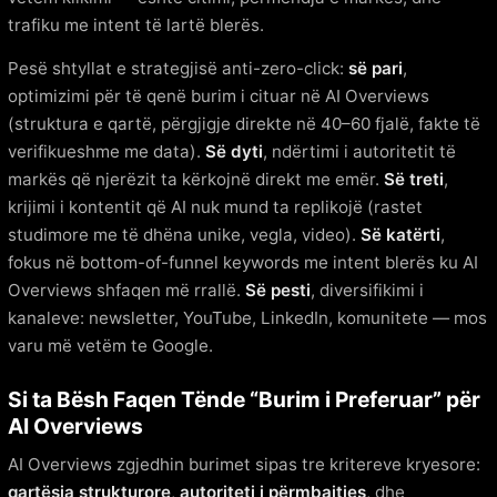
trafiku me intent të lartë blerës.
Pesë shtyllat e strategjisë anti-zero-click:
së pari
,
optimizimi për të qenë burim i cituar në AI Overviews
(struktura e qartë, përgjigje direkte në 40–60 fjalë, fakte të
verifikueshme me data).
Së dyti
, ndërtimi i autoritetit të
markës që njerëzit ta kërkojnë direkt me emër.
Së treti
,
krijimi i kontentit që AI nuk mund ta replikojë (rastet
studimore me të dhëna unike, vegla, video).
Së katërti
,
fokus në bottom-of-funnel keywords me intent blerës ku AI
Overviews shfaqen më rrallë.
Së pesti
, diversifikimi i
kanaleve: newsletter, YouTube, LinkedIn, komunitete — mos
varu më vetëm te Google.
Si ta Bësh Faqen Tënde “Burim i Preferuar” për
AI Overviews
AI Overviews zgjedhin burimet sipas tre kritereve kryesore:
qartësia strukturore
,
autoriteti i përmbajtjes
, dhe