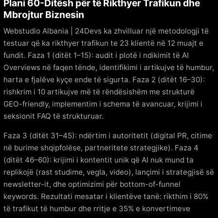
Plani 60-Ditësh për të Rikthyer Trafikun dhe
Mbrojtur Biznesin
Webstudio Albania | 24Devs ka zhvilluar një metodologji të
testuar që ka rikthyer trafikun te 23 klientë në 12 muajt e
fundit. Faza 1 (ditët 1–15): audit i plotë i ndikimit të AI
Overviews në faqen tënde, identifikimi i artikujve të humbur,
harta e fjalëve kyçe ende të sigurta. Faza 2 (ditët 16–30):
rishkrim i 10 artikujve më të rëndësishëm me strukturë
GEO-friendly, implementim i schema të avancuar, krijimi i
seksionit FAQ të strukturuar.
Faza 3 (ditët 31–45): ndërtim i autoritetit (digital PR, citime
në burime shqipfolëse, partneritete strategjike). Faza 4
(ditët 46–60): krijimi i kontentit unik që AI nuk mund ta
replikojë (rast studime, vegla, video), lançimi i strategjisë së
newsletter-it, dhe optimizimi për bottom-of-funnel
keywords. Rezultati mesatar i klientëve tanë: rikthim i 80%
të trafikut të humbur dhe rritje e 35% e konvertimeve