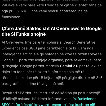
24Devs e kemi parë këtë trend te të gjithë klientët tanë që
nga prilli 2024 — dhe kemi ndërtuar strategjinë që
funksionon.
Çfarë Janë Saktësisht AI Overviews të Google
dhe Si Funksionojnë
AI Overviews (më parë të njohura si Search Generative
Experience ose SGE) janë përmbledhje të krijuara nga
inteligjenca artificiale që shfaqen në krye të rezultateve të
Google — para çdo lidhjeje organike, para reklamave, para
gjithçkaje. Google përdor modelin
Gemini 2.0
për të lexuar
dhjetëra faqe, për të nxjerrë informacionin më të
rëndësishëm, dhe për të krijuar një përgjigje direkte në 3–5
paragrafë me citime të vogla në anë.
Rezultati? Përdoruesi merr atë që kërkon pa pasur nevojë
të klikojë askund. Kërkimet informative si “
si funksionon
SEO
“, “
çfarë është keyword research
“, “
sa kushton një