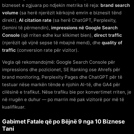
bizneset e zgjuara po ndjekin metrika të reja:
brand search
volume
(sa herë njerëzit kërkojnë emrin e biznesit tënd
direkt),
AI citation rate
(sa herë ChatGPT, Perplexity,
Gemini të përmendin),
impressions në Google Search
Console
(që rriten edhe kur klikimet bien),
direct traffic
(njerëzit që vijnë sepse të mbajnë mend), dhe
quality of
traffic
(conversion rate për vizitor).
Vegla që rekomandojmë: Google Search Console për
impressions dhe pozicionet, SE Ranking ose Ahrefs për
brand monitoring, Perplexity Pages dhe ChatGPT për të
testuar nëse markën tënde e njohin AI-të, dhe GA4 për
cilësinë e trafikut. Nëse trafiku bie por konvertimet rriten, je
në rrugën e duhur — po marrin më pak vizitorë por më të
kualifikuar.
Gabimet Fatale që po Bëjnë 9 nga 10 Biznese
Tani