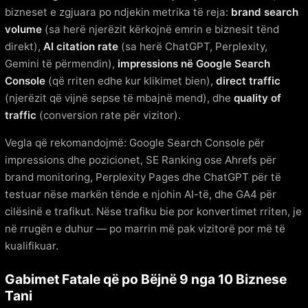
bizneset e zgjuara po ndjekin metrika të reja:
brand search
volume
(sa herë njerëzit kërkojnë emrin e biznesit tënd
direkt),
AI citation rate
(sa herë ChatGPT, Perplexity,
Gemini të përmendin),
impressions në Google Search
Console
(që rriten edhe kur klikimet bien),
direct traffic
(njerëzit që vijnë sepse të mbajnë mend), dhe
quality of
traffic
(conversion rate për vizitor).
Vegla që rekomandojmë: Google Search Console për
impressions dhe pozicionet, SE Ranking ose Ahrefs për
brand monitoring, Perplexity Pages dhe ChatGPT për të
testuar nëse markën tënde e njohin AI-të, dhe GA4 për
cilësinë e trafikut. Nëse trafiku bie por konvertimet rriten, je
në rrugën e duhur — po marrin më pak vizitorë por më të
kualifikuar.
Gabimet Fatale që po Bëjnë 9 nga 10 Biznese
Tani