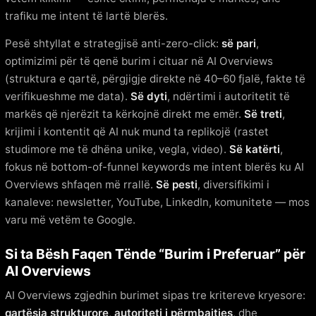
trafiku me intent të lartë blerës.
Pesë shtyllat e strategjisë anti-zero-click:
së pari
,
optimizimi për të qenë burim i cituar në AI Overviews
(struktura e qartë, përgjigje direkte në 40–60 fjalë, fakte të
verifikueshme me data).
Së dyti
, ndërtimi i autoritetit të
markës që njerëzit ta kërkojnë direkt me emër.
Së treti
,
krijimi i kontentit që AI nuk mund ta replikojë (rastet
studimore me të dhëna unike, vegla, video).
Së katërti
,
fokus në bottom-of-funnel keywords me intent blerës ku AI
Overviews shfaqen më rrallë.
Së pesti
, diversifikimi i
kanaleve: newsletter, YouTube, LinkedIn, komunitete — mos
varu më vetëm te Google.
Si ta Bësh Faqen Tënde “Burim i Preferuar” për
AI Overviews
AI Overviews zgjedhin burimet sipas tre kritereve kryesore:
qartësia strukturore
,
autoriteti i përmbajtjes
, dhe