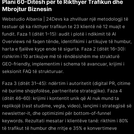
Plani 60-Ditësh për të Rikthyer Trafikun dhe
Mbrojtur Biznesin
Webstudio Albania | 24Devs ka zhvilluar një metodologji të
testuar që ka rikthyer trafikun te 23 klientë në 12 muajt e
fundit. Faza 1 (ditët 1–15): audit i plotë i ndikimit të AI
Overviews në faqen tënde, identifikimi i artikujve të humbur,
harta e fjalëve kyçe ende të sigurta. Faza 2 (ditët 16–30):
rishkrim i 10 artikujve më të rëndësishëm me strukturë
GEO-friendly, implementim i schema të avancuar, krijimi i
seksionit FAQ të strukturuar.
Faza 3 (ditët 31–45): ndërtim i autoritetit (digital PR, citime
në burime shqipfolëse, partneritete strategjike). Faza 4
(ditët 46–60): krijimi i kontentit unik që AI nuk mund ta
replikojë (rast studime, vegla, video), lançimi i strategjisë së
newsletter-it, dhe optimizimi për bottom-of-funnel
keywords. Rezultati mesatar i klientëve tanë: rikthim i 80%
të trafikut të humbur dhe rritje e 35% e konvertimeve