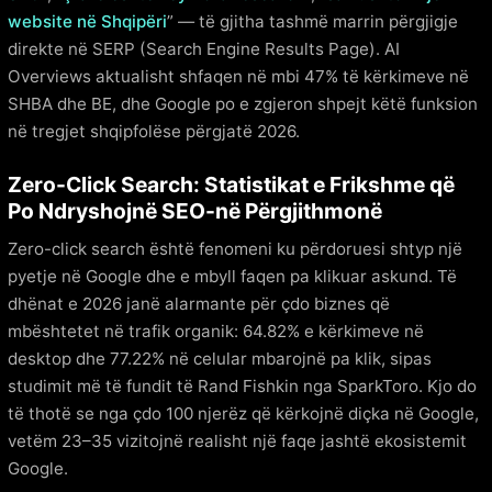
website në Shqipëri
” — të gjitha tashmë marrin përgjigje
direkte në SERP (Search Engine Results Page). AI
Overviews aktualisht shfaqen në mbi 47% të kërkimeve në
SHBA dhe BE, dhe Google po e zgjeron shpejt këtë funksion
në tregjet shqipfolëse përgjatë 2026.
Zero-Click Search: Statistikat e Frikshme që
Po Ndryshojnë SEO-në Përgjithmonë
Zero-click search është fenomeni ku përdoruesi shtyp një
pyetje në Google dhe e mbyll faqen pa klikuar askund. Të
dhënat e 2026 janë alarmante për çdo biznes që
mbështetet në trafik organik: 64.82% e kërkimeve në
desktop dhe 77.22% në celular mbarojnë pa klik, sipas
studimit më të fundit të Rand Fishkin nga SparkToro. Kjo do
të thotë se nga çdo 100 njerëz që kërkojnë diçka në Google,
vetëm 23–35 vizitojnë realisht një faqe jashtë ekosistemit
Google.