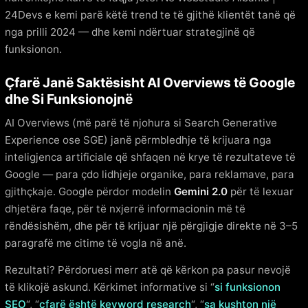
24Devs e kemi parë këtë trend te të gjithë klientët tanë që
nga prilli 2024 — dhe kemi ndërtuar strategjinë që
funksionon.
Çfarë Janë Saktësisht AI Overviews të Google
dhe Si Funksionojnë
AI Overviews (më parë të njohura si Search Generative
Experience ose SGE) janë përmbledhje të krijuara nga
inteligjenca artificiale që shfaqen në krye të rezultateve të
Google — para çdo lidhjeje organike, para reklamave, para
gjithçkaje. Google përdor modelin
Gemini 2.0
për të lexuar
dhjetëra faqe, për të nxjerrë informacionin më të
rëndësishëm, dhe për të krijuar një përgjigje direkte në 3–5
paragrafë me citime të vogla në anë.
Rezultati? Përdoruesi merr atë që kërkon pa pasur nevojë
të klikojë askund. Kërkimet informative si “
si funksionon
SEO
“, “
çfarë është keyword research
“, “
sa kushton një