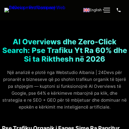
English
▼
AI Overviews dhe Zero-Click
Search: Pse Trafiku Yt Ra 60% dhe
Si ta Rikthesh në 2026
Një analizë e plotë nga Webstudio Albania | 24Devs për
pronarët e bizneseve që po shohin trafikun organik të bjerë
pa shpjegim — kuptoni si funksionojnë AI Overviews të
Google, pse 64% e kërkimeve mbarojnë pa klik, dhe
strategjia e re SEO + GEO për të mbijetuar dhe dominuar në
epokën e kërkimit me inteligjencë artificiale.
Pse Trafiku Organik i Faqes Sime Ra Papritur