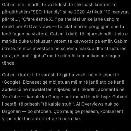
Gabimi më i madh: të vazhdosh të shkruash kontent të
përgjithshëm “SEO-friendly” si në 2020. Artikujt “10 mënyrat
për të…”, “Çfarë është X…” pa thellësi unike janë ushqim
direkt për AI Overviews — të cilat marrin përgjigjen dhe ta
lënë faqen pa vizitorë. Gabimi i dytë: të injorosh ndërtimin e
markës duke u fokusuar vetëm te keywords pa emër. Gabimi
i tretë: të mos investosh në schema markup dhe structured
data, që janë “gjuha” me të cilën AI komunikon me faqen
tënde.
Gabimi i katërt: të varësh të gjitha vezët në një shportë
(Google). Bizneset që mbijetuan më mirë janë ato që kanë
audiencë në newsletter, ndjekës në LinkedIn, abonentë në
YouTube — kanale ku Google nuk mund të ndërhyjë. Gabimi
i pestë: të prisësh “të kalojë stuhi”. AI Overviews nuk po
largohen — po shtohen. Çdo muaj që presësh, konkurrenti
yt po ndërton autoritet që ti nuk e ke.