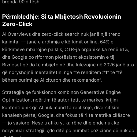
brenda 90 ditësh.
Përmbledhje: Si ta Mbijetosh Revolucionin
Zero-Click
AI Overviews dhe zero-click search nuk janë një trend
kalimtar — janë e ardhmja e kërkimit online. 64% e
kërkimeve mbarojnë pa klik, CTR-ja organike ka rënë 61%,
dhe Google po riformon plotësisht ekosistemin e tij.
Bizneset që do të mbijetojnë dhe lulëzojnë në 2026 janë ato
që ndryshojnë mentalitetin: nga “të renditem #1” te “të
bëhem burimi që AI cituron dhe rekomandon”.
Strategjia që funksionon kombinon Generative Engine
Optimization, ndërtim të autoritetit të markës, krijim
kontenti unik që AI nuk mund ta replikojë, diversifikim
kanalesh përtej Google, dhe fokus të ri te metrika cilësore
— jo sasiore. Nëse trafiku yt ka rënë dhe ende nuk ke
ndryshuar strategji, çdo ditë po humbet pozicione që nuk do