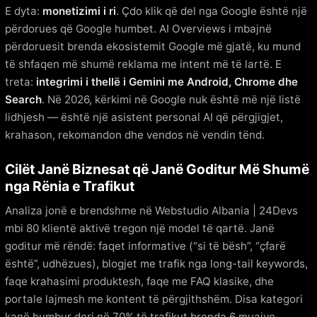
E dyta:
monetizimi i ri
. Çdo klik që del nga Google është një
përdorues që Google humbet. AI Overviews i mbajnë
përdoruesit brenda ekosistemit Google më gjatë, ku mund
të shfaqen më shumë reklama me intent më të lartë. E
treta:
integrimi i thellë i Gemini me Android, Chrome dhe
Search
. Në 2026, kërkimi në Google nuk është më një listë
lidhjesh — është një asistent personal AI që përgjigjet,
krahason, rekomandon dhe vendos në vendin tënd.
Cilët Janë Biznesat që Janë Goditur Më Shumë
nga Rënia e Trafikut
Analiza jonë e brendshme në Webstudio Albania | 24Devs
mbi 80 klientë aktivë tregon një model të qartë. Janë
goditur më rëndë: faqet informative (“si të bësh”, “çfarë
është”, udhëzues), blogjet me trafik nga long-tail keywords,
faqe krahasimi produktesh, faqe me FAQ klasike, dhe
portale lajmesh me kontent të përgjithshëm. Disa kategori
kanë humbur deri në 70% të trafikut brenda 6 muajve.