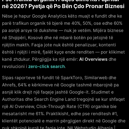
në 2026? Pyetja që Po Bën Çdo Pronar Biznesi
Nëse je hapur Google Analytics këto muajt e fundit dhe ke
parë trafikun organik të bjerë me 40%, 50%, ose edhe 60%
pa asnjë arsye të dukshme — nuk je vetëm. Mijëra biznese
në Shqipëri, Kosovë dhe në mbarë botën po jetojnë të
njëjtin makth. Faqja jote nuk është penalizuar, kontenti
është i njëjti i mirë, fjalët kyçe ende renditen — por klikimet
kanë zhdukur. Përgjigjja ka një emër:
AI Overviews
dhe
revolucioni i
zero-click search
.
Sipas raporteve të fundit të SparkToro, Similarweb dhe
Ahrefs, 64% e kërkimeve në Google tashmë mbarojnë pa
asnjë klik drejt një faqeje jashtë Google-it. Studimet e
Authoritas dhe Search Engine Land tregojnë se kur shfaqet
një AI Overview, Click-Through Rate (CTR) organike bie
mesatarisht me 61%. Praktikisht, edhe pse renditesh #1,
klientët potencialë e marrin përgjigjen direkt në Google dhe
nuk shkojnë kurrë te faqja jote. Në Webstudio Albania |