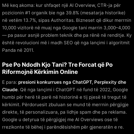
Më keq akoma: kur shfaqet një AI Overview, CTR-ja për
pozicionin #1 organik bie nga 39.8% (mesatarja historike)
në vetëm 13.7%, sipas Authoritas. Bizneset që dikur merrnin
10,000 vizitorë në muaj nga Google tani marrin 3,000–4,000
— pa pasur asnjë problem teknik dhe pa rënë në renditje. Ky
është revolucioni më i madh SEO që nga lançimi i algoritmit
Panda në 2011.
Pse Po Ndodh Kjo Tani? Tre Forcat që Po
Riformojnë Kërkimin Online
E para:
presioni konkurrues nga ChatGPT, Perplexity dhe
Claude
. Që nga lançimi i ChatGPT në fund të 2022, Google
humbi për herë të parë në historinë e tij pjesë të tregut të
kërkimit. Përdoruesit zbuluan se mund të merrnin përgjigje
direkte, të personalizuara, pa lidhje spam dhe pa reklama.
Google u detyrua të përgjigjej me AI Overviews ose të
rrezikonte të bëhej i parëndësishëm për gjeneratën e re.