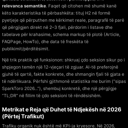
relevanca semantike
. Faqet që citohen më shumë kanë
këto karakteristika të përbashkëta: tituj H2 në formë
pyetjeje që përputhen me kërkimet reale, paragrafë të parë
që përgjigjen direkt në 2–3 fjali, përdorim i listave dhe
tabelave për krahasime, schema markup të plotë (Article,
FAQPage, HowTo), dhe data të freskëta të
publikimit/përditësimit.
Një trik praktik që funksionon: shkruaj çdo seksion sikur po i
shpjegon temën një 12-vjeçari të zgjuar. AI-të preferojnë
gjuhë të qartë, fakte konkrete, dhe shmangin fjali të gjata e
të ndërlikuara. Përfshi gjithmonë statistika me burim (“sipas
SparkToro 2026…”), shembuj konkretë, dhe një përgjigje
“TL;DR” në fillim të çdo seksioni të rëndësishëm.
Metrikat e Reja që Duhet të Ndjekësh në 2026
(Përtej Trafikut)
Trafiku organik nuk është më KPI-ja kryesore. Në 2026,