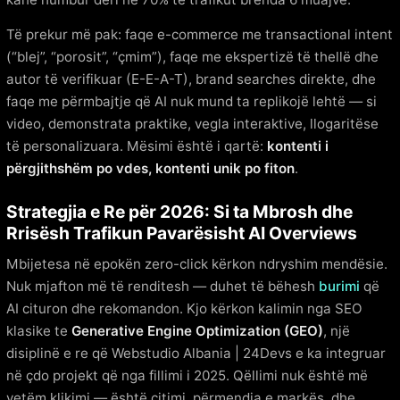
Të prekur më pak: faqe e-commerce me transactional intent
(“blej”, “porosit”, “çmim”), faqe me ekspertizë të thellë dhe
autor të verifikuar (E-E-A-T), brand searches direkte, dhe
faqe me përmbajtje që AI nuk mund ta replikojë lehtë — si
video, demonstrata praktike, vegla interaktive, llogaritëse
të personalizuara. Mësimi është i qartë:
kontenti i
përgjithshëm po vdes, kontenti unik po fiton
.
Strategjia e Re për 2026: Si ta Mbrosh dhe
Rrisësh Trafikun Pavarësisht AI Overviews
Mbijetesa në epokën zero-click kërkon ndryshim mendësie.
Nuk mjafton më të renditesh — duhet të bëhesh
burimi
që
AI cituron dhe rekomandon. Kjo kërkon kalimin nga SEO
klasike te
Generative Engine Optimization (GEO)
, një
disiplinë e re që Webstudio Albania | 24Devs e ka integruar
në çdo projekt që nga fillimi i 2025. Qëllimi nuk është më
vetëm klikimi — është citimi, përmendja e markës, dhe