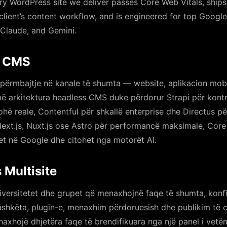
ery WordPress site we deliver passes Core Web Vitals, ship
client’s content workflow, and is engineered for top Google
 Claude, and Gemini.
i CMS
 përmbajtje në kanale të shumta — website, aplikacion mobi
ë arkitektura headless CMS duke përdorur Strapi për kontro
ë reale, Contentful për shkallë enterprise dhe Directus pë
ext.js, Nuxt.js ose Astro për performancë maksimale, Core
et në Google dhe citohet nga motorët AI.
 Multisite
niversitetet dhe grupet që menaxhojnë faqe të shumta, konf
shkëta, plugin-e, menaxhim përdoruesish dhe publikim të ce
axhojë dhjetëra faqe të brendifikuara nga një panel i vetë