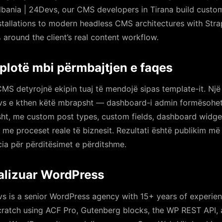
Albania | 24Devs, our CMS developers in Tirana build cust
tallations to modern headless CMS architectures with Strap
around the client’s real content workflow.
 plotë mbi përmbajtjen e faqes
S detyrojnë ekipin tuaj të mendojë sipas template-it. Një
vs e kthen këtë mbrapsht — dashboard-i admin formësohet 
isht, me custom post types, custom fields, dashboard widgets
me proceset reale të biznesit. Rezultati është publikim më
ia për përditësimet e përditshme.
nalizuar WordPress
s is a senior WordPress agency with 15+ years of experie
atch using ACF Pro, Gutenberg blocks, the WP REST API, a