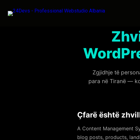
Zhv
WordPre
Zgjidhje të person
para në Tiranë — kon
Çfarë është zhvil
A Content Management Sys
blog posts, products, lan