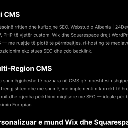
mi CMS
ësojnë rritjen dhe kufizojnë SEO. Webstudio Albania | 24De
7, PHP të vjetër custom, Wix dhe Squarespace drejt WordP
— me ruajtje të plotë të përmbajtjes, ri-hosting të mediav
ozicionim ekzistues SEO dhe çdo backlink.
ulti-Region CMS
a shumëgjuhëshe të bazuara në CMS që mbështesin shqipen, 
, frëngjishten dhe më shumë, me implementim korrekt të hre
jonit dhe rrjedha përkthimi miqësore me SEO — ideale për b
kimin Europian.
ersonalizuar e mund Wix dhe Squaresp