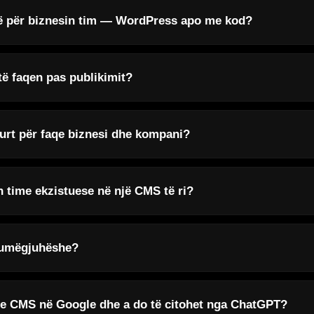
rë për biznesin tim — WordPress apo me kod?
të faqen pas publikimit?
urt për faqe biznesi dhe kompani?
 time ekzistuese në një CMS të ri?
humëgjuhëshe?
ime CMS në Google dhe a do të citohet nga ChatGPT?