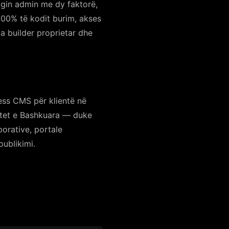
ogin admin me dy faktorë,
100% të kodit burim, akses
a builder proprietar dhe
ess CMS për klientë në
tetet e Bashkuara — duke
orative, portale
publikimi.