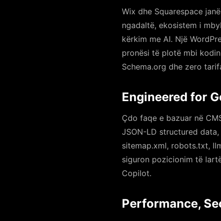
Wix dhe Squarespace janë t
ngadaltë, ekosistem i mbyl
kërkim me AI. Një WordPre
pronësi të plotë mbi kodin
Schema.org dhe zero tarifa
Engineered for G
Çdo faqe e bazuar në CMS
JSON-LD structured data,
sitemap.xml, robots.txt, ll
siguron pozicionim të lar
Copilot.
Performance, Se