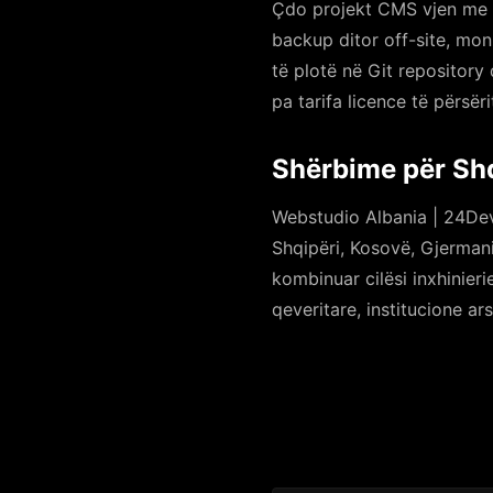
Çdo projekt CMS vjen me H
backup ditor off-site, mo
të plotë në Git repository
pa tarifa licence të përsëri
Shërbime për Shq
Webstudio Albania | 24Dev
Shqipëri, Kosovë, Gjermani
kombinuar cilësi inxhinier
qeveritare, institucione ar