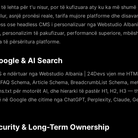
ë lehta për t'u nisur, por të kufizuara aty ku ka më shumë
lur, asnjë pronësi reale, tarifa mujore platforme dhe disav
ss ose headless CMS i personalizuar nga Webstudio Albania 
, personalizim të pakufizuar, performancë superiore, mbësh
 të përsëritura platforme.
oogle & AI Search
 e ndërtuar nga Webstudio Albania | 24Devs vjen me HTM
 FAQ Schema, Article Schema, BreadcrumbList Schema, meta
ms.txt për motorët AI, dhe hierarki të pastër H1, H2, H3 — t
të në Google dhe citime nga ChatGPT, Perplexity, Claude, G
curity & Long-Term Ownership