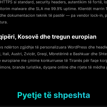
TTPS si standard, security headers, autentikim të fortë, l
nitorim malware dhe SLA me 99.9% uptime. Klientët marrin 
 dhe dokumentacion teknik të pastër — pa vendor lock-in, p
tura.
ipëri, Kosovë dhe tregun europian
s ndërton zgjidhje të personalizuara WordPress dhe headl
, Itali, Austri, Zvicër, Greqi, Mbretërinë e Bashkuar dhe Sh
ie europiane me çmime konkurruese të Tiranës për faqe korp
simore, brande turistike, dyqane online dhe rrjete të mëdha 
Pyetje të shpeshta