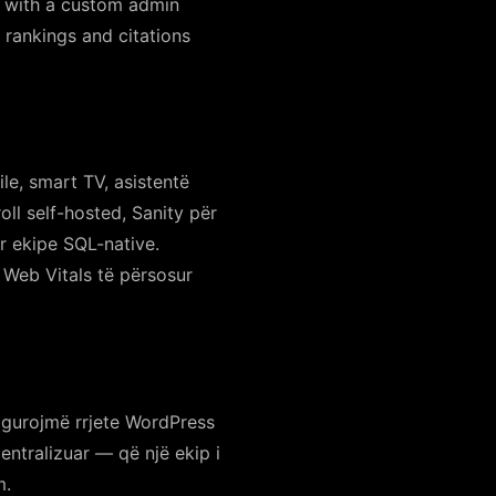
s with a custom admin
 rankings and citations
le, smart TV, asistentë
ll self-hosted, Sanity për
r ekipe SQL-native.
 Web Vitals të përsosur
igurojmë rrjete WordPress
ntralizuar — që një ekip i
m.