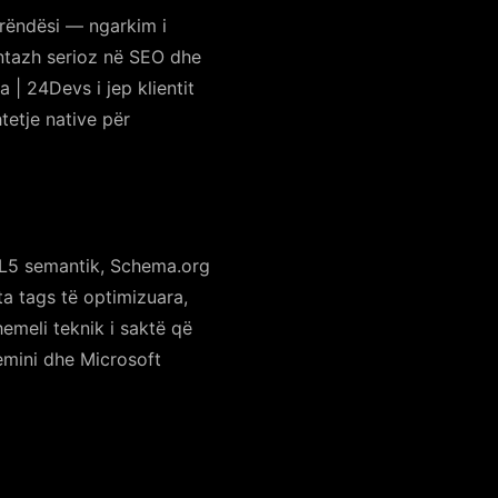
 rëndësi — ngarkim i
antazh serioz në SEO dhe
| 24Devs i jep klientit
tetje native për
L5 semantik, Schema.org
 tags të optimizuara,
hemeli teknik i saktë që
emini dhe Microsoft