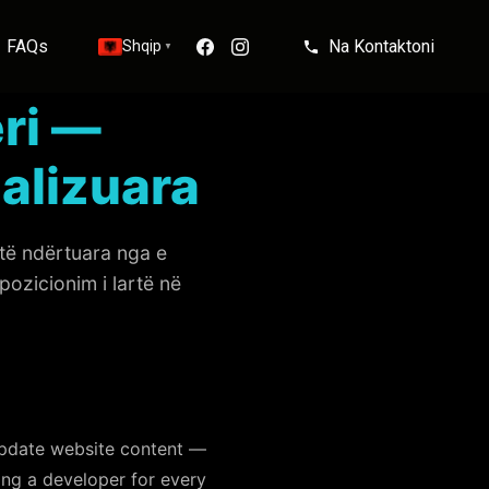
FAQs
Na Kontaktoni
Shqip
▼
ri —
alizuara
 të ndërtuara nga e
pozicionim i lartë në
update website content —
ing a developer for every