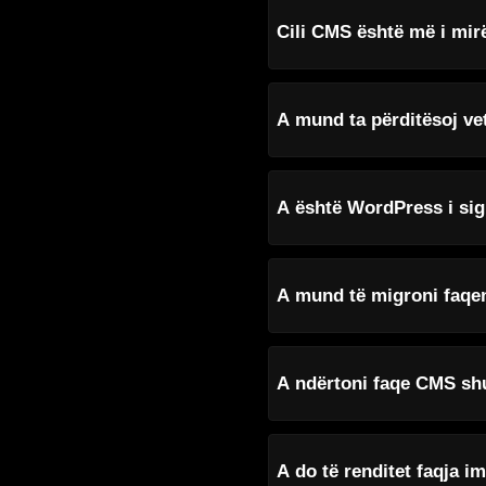
Cili CMS është më i mi
A mund ta përditësoj ve
A është WordPress i sig
A mund të migroni faqen
A ndërtoni faqe CMS s
A do të renditet faqja 