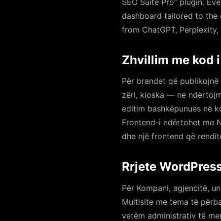
SEO Suite Pro” plugin. Ev
dashboard tailored to the 
from ChatGPT, Perplexity,
Zhvillim me kod 
Për brandet që publikojnë
zëri, kioska — ne ndërtojm
editim bashkëpunues në koh
Frontend-i ndërtohet me N
dhe një frontend që rendit
Rrjete WordPress
Për Kompani, agjencitë, u
Multisite me tema të përba
vetëm administrativ të men