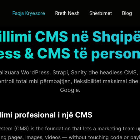
Faqja Kryesore
Rreth Nesh
Shërbimet
Blog
illimi CMS në Shqipë
ss & CMS të person
alizuara WordPress, Strapi, Sanity dhe headless CMS,
troll total mbi përmbajtjen, fleksibilitet maksimal dhe 
Google.
limi profesional i një CMS
tem (CMS) is the foundation that lets a marketing team 
ding pages, images, videos — without touching code or pay