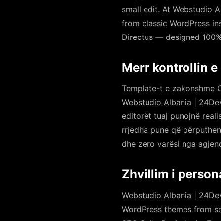
small edit. At Webstudio 
from classic WordPress ins
Directus — designed 100% 
Merr kontrollin e
Template-t e zakonshme CM
Webstudio Albania | 24De
editorët tuaj punojnë real
rrjedha pune që përputhen 
dhe zero varësi nga agjenc
Zhvillim i perso
Webstudio Albania | 24Dev
WordPress themes from scr