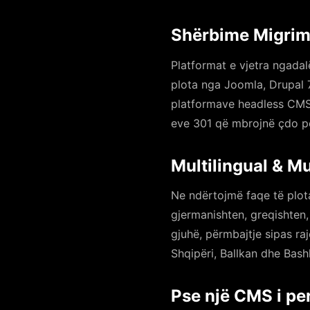
Shërbime Migri
Platformat e vjetra ngadal
plota nga Joomla, Drupal 
platformave headless CMS 
eve 301 që mbrojnë çdo p
Multilingual & M
Ne ndërtojmë faqe të plot
gjermanishten, greqishten
gjuhë, përmbajtje sipas ra
Shqipëri, Ballkan dhe Bash
Pse një CMS i p