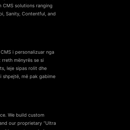
om CMS solutions ranging
i, Sanity, Contentful, and
 CMS i personalizuar nga
rreth mënyrës se si
, leje sipas rolit dhe
 i shpejtë, më pak gabime
nce. We build custom
nd our proprietary “Ultra