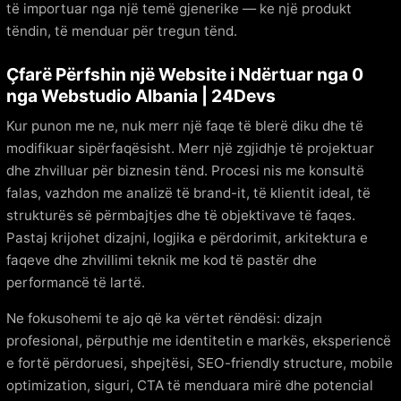
të importuar nga një temë gjenerike — ke një produkt
tëndin, të menduar për tregun tënd.
Çfarë Përfshin një Website i Ndërtuar nga 0
nga Webstudio Albania | 24Devs
Kur punon me ne, nuk merr një faqe të blerë diku dhe të
modifikuar sipërfaqësisht. Merr një zgjidhje të projektuar
dhe zhvilluar për biznesin tënd. Procesi nis me konsultë
falas, vazhdon me analizë të brand-it, të klientit ideal, të
strukturës së përmbajtjes dhe të objektivave të faqes.
Pastaj krijohet dizajni, logjika e përdorimit, arkitektura e
faqeve dhe zhvillimi teknik me kod të pastër dhe
performancë të lartë.
Ne fokusohemi te ajo që ka vërtet rëndësi: dizajn
profesional, përputhje me identitetin e markës, eksperiencë
e fortë përdoruesi, shpejtësi, SEO-friendly structure, mobile
optimization, siguri, CTA të menduara mirë dhe potencial