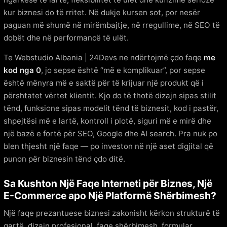
kur biznesi do të rritet. Në dukje kursen sot, por nesër
paguan më shumë në mirëmbajtje, në rregullime, në SEO të
dobët dhe në performancë të ulët.
Te Webstudio Albania | 24Devs ne ndërtojmë çdo faqe
me
kod nga 0
, jo sepse është “më e komplikuar”, por sepse
është mënyra më e saktë për të krijuar një produkt që i
përshtatet vërtet klientit. Kjo do të thotë dizajn sipas stilit
tënd, funksione sipas modelit tënd të biznesit, kod i pastër,
shpejtësi më e lartë, kontroll i plotë, siguri më e mirë dhe
një bazë e fortë për SEO, Google dhe AI search. Pra nuk po
blen thjesht një faqe — po investon në një aset digjital që
punon për biznesin tënd çdo ditë.
Sa Kushton Një Faqe Interneti për Biznes, Një
E-Commerce apo Një Platformë Shërbimesh?
Një faqe prezantuese biznesi zakonisht kërkon strukturë të
qartë, dizajn profesional, faqe shërbimesh, formular