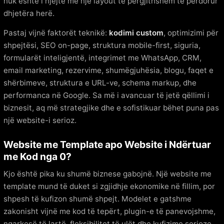
nuk është i njëjtë me një layout të përgjithshëm të përdorur
dhjetëra herë.
Pastaj vijnë faktorët teknikë:
kodimi custom
, optimizimi për
shpejtësi, SEO on-page, struktura mobile-first, siguria,
formularët inteligjentë, integrimet me WhatsApp, CRM,
email marketing, rezervime, shumëgjuhësia, blogu, faqet e
shërbimeve, struktura e URL-ve, schema markup, dhe
performanca në Google. Sa më i avancuar të jetë qëllimi i
biznesit, aq më strategjike dhe e sofistikuar bëhet puna pas
një website-i serioz.
Website me Template apo Website i Ndërtuar
me Kod nga 0?
Kjo është pika ku shumë biznese gabojnë. Një website me
template mund të duket si zgjidhje ekonomike në fillim, por
shpesh të kufizon shumë shpejt. Modelet e gatshme
zakonisht vijnë me kod të tepërt, plugin-e të panevojshme,
ngarkesë të lartë, fleksibilitet të ulët dhe kufizime serioze