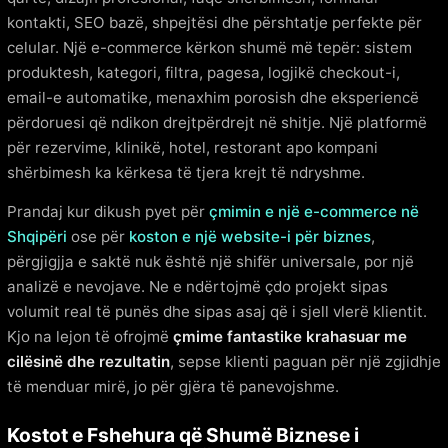
kontakti, SEO bazë, shpejtësi dhe përshtatje perfekte për
celular. Një e-commerce kërkon shumë më tepër: sistem
produktesh, kategori, filtra, pagesa, logjikë checkout-i,
email-e automatike, menaxhim porosish dhe eksperiencë
përdoruesi që ndikon drejtpërdrejt në shitje. Një platformë
për rezervime, klinikë, hotel, restorant apo kompani
shërbimesh ka kërkesa të tjera krejt të ndryshme.
Prandaj kur dikush pyet për
çmimin e një e-commerce në
Shqipëri
ose për
koston e një website-i për biznes
,
përgjigjja e saktë nuk është një shifër universale, por një
analizë e nevojave. Ne e ndërtojmë çdo projekt sipas
volumit real të punës dhe sipas asaj që i sjell vlerë klientit.
Kjo na lejon të ofrojmë
çmime fantastike krahasuar me
cilësinë dhe rezultatin
, sepse klienti paguan për një zgjidhje
të menduar mirë, jo për gjëra të panevojshme.
Kostot e Fshehura që Shumë Biznese i