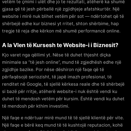
vetëm te çmimi i ulët dhe jo te rezultati, atëherë ka shumë
gjasa që të jesh përballë një zgjidhjeje afatshkurtër. Një
website i mirë nuk blihet vetëm për sot — ndërtohet që të
shërbejë edhe kur biznesi yt rritet, shton shërbime, hap
tregje të reja dhe kërkon më shumë performancë online.
A Ia Vlen të Kursesh te Website-i i Biznesit?
Kjo varet nga qëllimi yt. Nëse të duhet thjesht diçka
minimale sa “të jesh online”, mund të zgjedhësh edhe një
zgjidhje bazike. Por nëse dëshiron një faqe që të
përfaqësojë seriozisht, të japë imazh profesional, të
renditet në Google, të sjellë kërkesa reale dhe të shërbejë
si bazë për rritje, atëherë website-i nuk është vendi ku
duhet të mendosh vetëm për kursim. Është vendi ku duhet
të mendosh për kthim investimi.
Një faqe e ndërtuar mirë mund të të sjellë klientë për vite.
Një faqe e bërë keq mund të të kushtojë reputacion, kohë