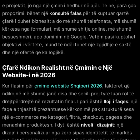
e projektit, jo nga një çmim i hedhur në ajër. Te ne, para çdo
propozimi, bëhet një
konsultë falas
për të kuptuar qartë
çfarë i duhet biznesit: a do më shumë telefonata, më shumë
kërkesa nga formulari, më shumë shitje online, më shumë
besueshmëri, apo dominim në Google. Vetëm pasi kuptohet
objektivi i vërtetë, mund të ndërtohet një zgjidhje e saktë
dhe një ofertë që ka logjikë.
Çfarë Ndikon Realisht në Çmimin e Një
Website-i në 2026
Kur flasim për
çmime website Shqipëri 2026
, faktorët që
ndikojnë më shumë janë disa dhe secili prej tyre luan rol të
drejtpërdrejtë në rezultatin final. I pari është
lloji i faqes
: një
faqe e thjeshtë prezantuese kërkon më pak strukturë sesa
një e-commerce me kategori, filtra, checkout, pagesa dhe
menaxhim produktesh. I dyti është
niveli i dizajnit
: një
dizajn i personalizuar nga zero sipas identitetit të markës