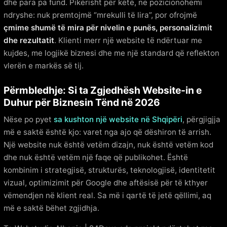
dhe para pa fund. Pikërisht për këtë, ne pozicionohemi
ndryshe: nuk premtojmë “mrekulli të lira”, por ofrojmë
çmime shumë të mira për nivelin e punës, personalizimit
dhe rezultatit
. Klienti merr një website të ndërtuar me
kujdes, me logjikë biznesi dhe me një standard që reflekton
vlerën e markës së tij.
Përmbledhje: Si ta Zgjedhësh Website-in e
Duhur për Biznesin Tënd në 2026
Nëse po pyet
sa kushton një website në Shqipëri
, përgjigjja
më e saktë është kjo: varet nga ajo që dëshiron të arrish.
Një website nuk është vetëm dizajn, nuk është vetëm kod
dhe nuk është vetëm një faqe që publikohet. Është
kombinim i strategjisë, strukturës, teknologjisë, identitetit
vizual, optimizimit për Google dhe aftësisë për të kthyer
vëmendjen në klient real. Sa më i qartë të jetë qëllimi, aq
më e saktë bëhet zgjidhja.