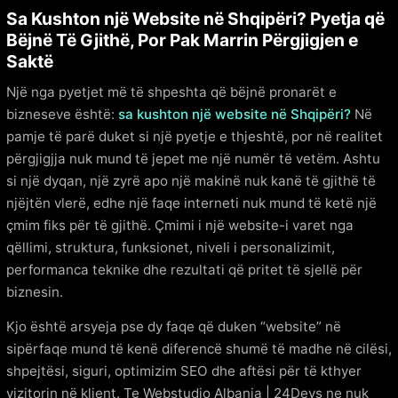
Sa Kushton një Website në Shqipëri? Pyetja që
Bëjnë Të Gjithë, Por Pak Marrin Përgjigjen e
Saktë
Një nga pyetjet më të shpeshta që bëjnë pronarët e
bizneseve është:
sa kushton një website në Shqipëri?
Në
pamje të parë duket si një pyetje e thjeshtë, por në realitet
përgjigjja nuk mund të jepet me një numër të vetëm. Ashtu
si një dyqan, një zyrë apo një makinë nuk kanë të gjithë të
njëjtën vlerë, edhe një faqe interneti nuk mund të ketë një
çmim fiks për të gjithë. Çmimi i një website-i varet nga
qëllimi, struktura, funksionet, niveli i personalizimit,
performanca teknike dhe rezultati që pritet të sjellë për
biznesin.
Kjo është arsyeja pse dy faqe që duken “website” në
sipërfaqe mund të kenë diferencë shumë të madhe në cilësi,
shpejtësi, siguri, optimizim SEO dhe aftësi për të kthyer
vizitorin në klient. Te Webstudio Albania | 24Devs ne nuk