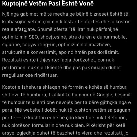
Kuptojnë Vetëm Pasi Është Vonë
Një nga gabimet më të mëdha që bëjnë bizneset është të
krahasojnë vetëm çmimin fillestar të ofertës dhe jo koston
reale afatgjatë. Shumë oferta “të lira” nuk përfshijnë
optimizimin SEO, shpejtësinë, strukturën e duhur mobile,
sigurinë, copywriting-un, optimizimin e imazheve,
strukturën e konvertimit, apo ndihmën pas dorëzimit.
Rezultati është i thjeshtë: faqja dorëzohet, por nuk
performon, nuk sjell klientë dhe pas pak muajsh duhet
rregulluar ose rindërtuar.
Kostot e fshehura shfaqen në formën e kohës së humbur,
shitjeve të humbura, trafikut të humbur në Google, besimit
të humbur te klienti dhe nevojës për ta bërë gjithçka nga e
para. Një website i dobët nuk të kushton vetëm sa paguan
për të — të kushton edhe në çdo klient që nuk telefonon,
nuk plotëson formularin dhe nuk blen. Pikërisht për këtë
arsye, zgjedhja duhet të bazohet te vlera dhe rezultati, jo