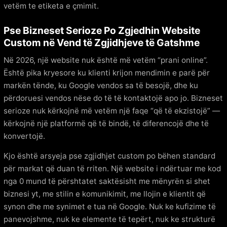
vetëm te etiketa e çmimit.
Pse Bizneset Serioze Po Zgjedhin Website
Custom në Vend të Zgjidhjeve të Gatshme
Në 2026, një website nuk është më vetëm “prani online”.
Është pika kryesore ku klienti krijon mendimin e parë për
markën tënde, ku Google vendos sa të besojë, dhe ku
përdoruesi vendos nëse do të të kontaktojë apo jo. Bizneset
serioze nuk kërkojnë më vetëm një faqe “që të ekzistojë” —
kërkojnë një platformë që të bindë, të diferencojë dhe të
konvertojë.
Kjo është arsyeja pse zgjidhjet custom po bëhen standard
për markat që duan të rriten. Një website i ndërtuar me kod
nga 0 mund të përshtatet saktësisht me mënyrën si shet
biznesi yt, me stilin e komunikimit, me llojin e klientit që
synon dhe me synimet e tua në Google. Nuk ke kufizime të
panevojshme, nuk ke elemente të tepërt, nuk ke strukturë