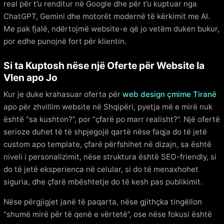
real për t’u renditur në Google dhe për t’u kuptuar nga
ChatGPT, Gemini dhe motorët modernë të kërkimit me AI.
Me pak fjalë, ndërtojmë website-e që jo vetëm duken bukur,
por edhe punojnë fort për klientin.
Si ta Kuptosh nëse një Oferte për Website Ia
Vlen apo Jo
Kur je duke krahasuar oferta për
web design çmime Tiranë
apo për zhvillim website në Shqipëri, pyetja më e mirë nuk
është “sa kushton?”, por “çfarë po marr realisht?”. Një ofertë
serioze duhet të të shpjegojë qartë nëse faqja do të jetë
custom apo template, çfarë përfshihet në dizajn, sa është
niveli i personalizimit, nëse struktura është SEO-friendly, si
do të jetë eksperienca në celular, si do të menaxhohet
siguria, dhe çfarë mbështetje do të kesh pas publikimit.
Nëse përgjigjet janë të paqarta, nëse gjithçka tingëllon
“shumë mirë për të qenë e vërtetë”, ose nëse fokusi është