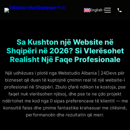
English
▼
Sa Kushton një Website në
Shqipëri në 2026? Si Vlerësohet
Realisht Një Faqe Profesionale
Një udhëzues i plotë nga Webstudio Albania | 24Devs për
bizneset që duan të kuptojnë çmimin real të një website-i
profesional në Shqipëri. Zbulo çfarë ndikon te kostoja, pse
faqet nuk vlerësohen njësoj, dhe pse te ne çdo projekt
ndërtohet me kod nga 0 sipas preferencave të klientit — me
konsultë falas dhe çmime fantastike krahasuar me cilësinë,
performancën dhe rezultatin që merr.