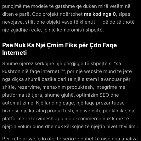
punojmë me modele të gatshme që duken mirë vetëm në
ditën e parë. Çdo projekt ndërtohet
me kod nga 0
, sipas
nevojave, stilit dhe objektivave të klientit — që do të thotë
një zgjidhje reale, jo një kompromis i shpejtë.
Pse Nuk Ka Një Çmim Fiks për Çdo Faqe
Interneti
Shumë njerëz kërkojnë një përgjigje të shpejtë si “sa
kushton një faqe interneti?”, por një website mund të jetë
nga diçka shumë bazike deri te një sistem i avancuar për
shitje, rezervime, menaxhim produktesh, integrime me
platforma të tjera, shumë gjuhë, optimizim SEO dhe
automatizime. Një landing page, një faqe prezantuese
biznesi, një katalog produktesh, një website për klinikë, një
platformë rezervimesh apo një e-commerce nuk kanë të
njëjtin volum pune dhe nuk kërkojnë të njëjtin nivel zhvillimi.
Për këtë arsye, çdo ofertë serioze duhet të nisë nga analiza