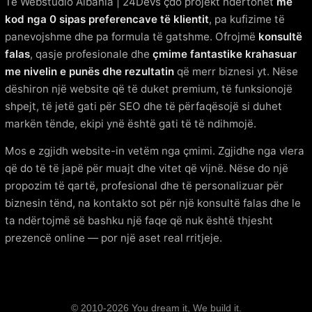
Te Webstudio Albania | 24Devs çdo projekt ndërtohet
me
kod nga 0 sipas preferencave të klientit
, pa kufizime të
panevojshme dhe pa formula të gatshme. Ofrojmë
konsultë
falas
, qasje profesionale dhe
çmime fantastike krahasuar
me nivelin e punës dhe rezultatin
që merr biznesi yt. Nëse
dëshiron një website që të duket premium, të funksionojë
shpejt, të jetë gati për SEO dhe të përfaqësojë si duhet
markën tënde, ekipi ynë është gati të të ndihmojë.
Mos e zgjidh website-in vetëm nga çmimi. Zgjidhe nga vlera
që do të të japë për muajt dhe vitet që vijnë. Nëse do një
propozim të qartë, profesional dhe të personalizuar për
biznesin tënd, na kontakto sot për një konsultë falas dhe le
ta ndërtojmë së bashku një faqe që nuk është thjesht
prezencë online — por një aset real rritjeje.
© 2010-2026 You dream it, We build it.