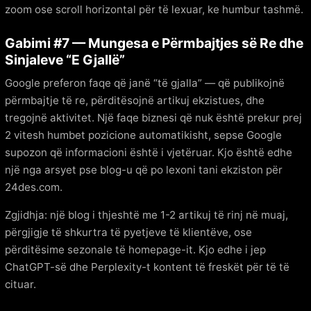
zoom ose scroll horizontal për të lexuar, ke humbur tashmë.
Gabimi #7 — Mungesa e Përmbajtjes së Re dhe
Sinjaleve “E Gjallë”
Google preferon faqe që janë “të gjalla” — që publikojnë
përmbajtje të re, përditësojnë artikuj ekzistues, dhe
tregojnë aktivitet. Një faqe biznesi që nuk është prekur prej
2 vitesh humbet pozicione automatikisht, sepse Google
supozon që informacioni është i vjetëruar. Kjo është edhe
një nga arsyet pse blog-u që po lexoni tani ekziston për
24des.com.
Zgjidhja: një blog i thjeshtë me 1-2 artikuj të rinj në muaj,
përgjigje të shkurtra të pyetjeve të klientëve, ose
përditësime sezonale të homepage-it. Kjo edhe i jep
ChatGPT-së dhe Perplexity-t kontent të freskët për të të
cituar.