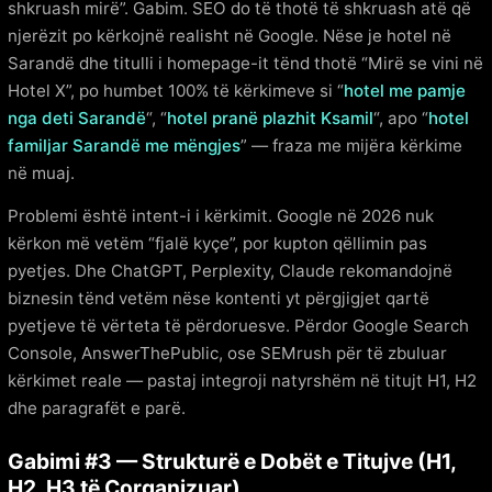
shkruash mirë”. Gabim. SEO do të thotë të shkruash atë që
njerëzit po kërkojnë realisht në Google. Nëse je hotel në
Sarandë dhe titulli i homepage-it tënd thotë “Mirë se vini në
Hotel X”, po humbet 100% të kërkimeve si “
hotel me pamje
nga deti Sarandë
“, “
hotel pranë plazhit Ksamil
“, apo “
hotel
familjar Sarandë me mëngjes
” — fraza me mijëra kërkime
në muaj.
Problemi është intent-i i kërkimit. Google në 2026 nuk
kërkon më vetëm “fjalë kyçe”, por kupton qëllimin pas
pyetjes. Dhe ChatGPT, Perplexity, Claude rekomandojnë
biznesin tënd vetëm nëse kontenti yt përgjigjet qartë
pyetjeve të vërteta të përdoruesve. Përdor Google Search
Console, AnswerThePublic, ose SEMrush për të zbuluar
kërkimet reale — pastaj integroji natyrshëm në titujt H1, H2
dhe paragrafët e parë.
Gabimi #3 — Strukturë e Dobët e Titujve (H1,
H2, H3 të Çorganizuar)