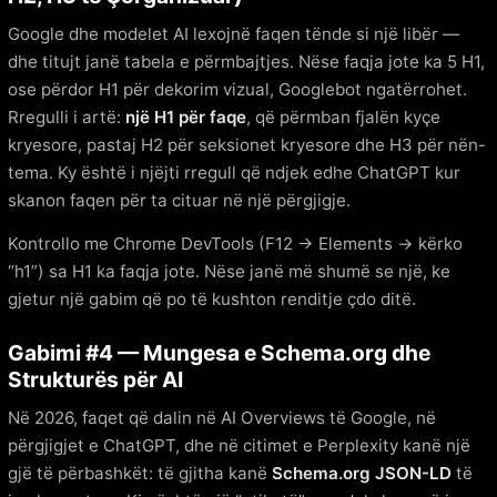
Google dhe modelet AI lexojnë faqen tënde si një libër —
dhe titujt janë tabela e përmbajtjes. Nëse faqja jote ka 5 H1,
ose përdor H1 për dekorim vizual, Googlebot ngatërrohet.
Rregulli i artë:
një H1 për faqe
, që përmban fjalën kyçe
kryesore, pastaj H2 për seksionet kryesore dhe H3 për nën-
tema. Ky është i njëjti rregull që ndjek edhe ChatGPT kur
skanon faqen për ta cituar në një përgjigje.
Kontrollo me Chrome DevTools (F12 → Elements → kërko
“h1”) sa H1 ka faqja jote. Nëse janë më shumë se një, ke
gjetur një gabim që po të kushton renditje çdo ditë.
Gabimi #4 — Mungesa e Schema.org dhe
Strukturës për AI
Në 2026, faqet që dalin në AI Overviews të Google, në
përgjigjet e ChatGPT, dhe në citimet e Perplexity kanë një
gjë të përbashkët: të gjitha kanë
Schema.org JSON-LD
të