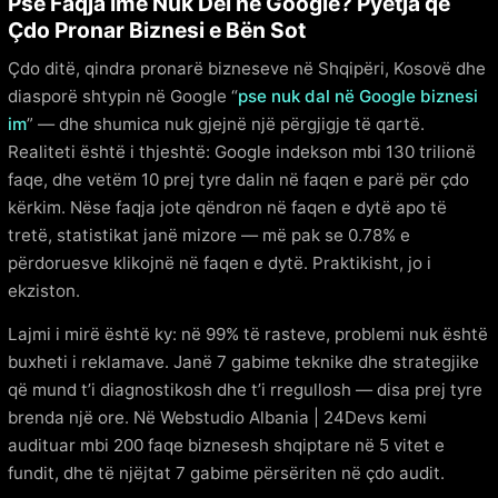
Pse Faqja Ime Nuk Del në Google? Pyetja që
Çdo Pronar Biznesi e Bën Sot
Çdo ditë, qindra pronarë bizneseve në Shqipëri, Kosovë dhe
diasporë shtypin në Google “
pse nuk dal në Google biznesi
im
” — dhe shumica nuk gjejnë një përgjigje të qartë.
Realiteti është i thjeshtë: Google indekson mbi 130 trilionë
faqe, dhe vetëm 10 prej tyre dalin në faqen e parë për çdo
kërkim. Nëse faqja jote qëndron në faqen e dytë apo të
tretë, statistikat janë mizore — më pak se 0.78% e
përdoruesve klikojnë në faqen e dytë. Praktikisht, jo i
ekziston.
Lajmi i mirë është ky: në 99% të rasteve, problemi nuk është
buxheti i reklamave. Janë 7 gabime teknike dhe strategjike
që mund t’i diagnostikosh dhe t’i rregullosh — disa prej tyre
brenda një ore. Në Webstudio Albania | 24Devs kemi
audituar mbi 200 faqe biznesesh shqiptare në 5 vitet e
fundit, dhe të njëjtat 7 gabime përsëriten në çdo audit.