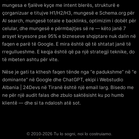
mungesa e fjalëve kyçe me intent blerës, strukturë e
çorganizuar e titujve H1/H2/H3, mungesë e Schema.org për
AI search, mungesë totale e backlinks, optimizim i dobët për
celular, dhe mungesë e përmbajtjes së re — këto janë 7
arsyet kryesore pse 95% e bizneseve shqiptare nuk dalin në
faqen e parë të Google. E mira është që të shtatat janë të
rregullueshme. E keqja është që pa një strategji teknike, do
të mbeten ashtu për vite.
Nëse je gati ta kthesh faqen tënde nga “e padukshme” në “e
dominante” në Google dhe ChatGPT, ekipi i Webstudio
Albania | 24Devs në Tiranë është një email larg. Bisedo me
ne për një audit falas dhe zbulo saktësisht ku po humb
klientë — dhe si ta ndalosh atë sot.
© 2010-2026 Tu lo sogni, noi lo costruiamo.