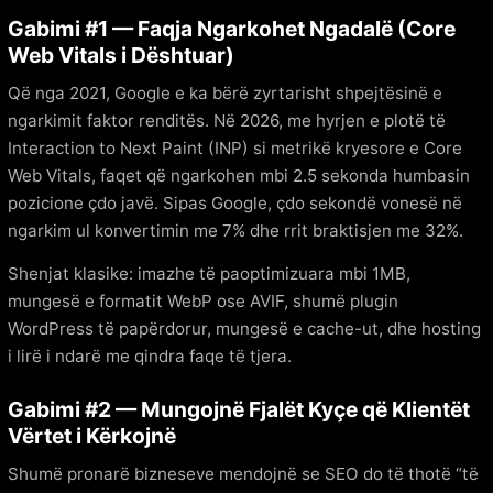
Gabimi #1 — Faqja Ngarkohet Ngadalë (Core
Web Vitals i Dështuar)
Që nga 2021, Google e ka bërë zyrtarisht shpejtësinë e
ngarkimit faktor renditës. Në 2026, me hyrjen e plotë të
Interaction to Next Paint (INP) si metrikë kryesore e Core
Web Vitals, faqet që ngarkohen mbi 2.5 sekonda humbasin
pozicione çdo javë. Sipas Google, çdo sekondë vonesë në
ngarkim ul konvertimin me 7% dhe rrit braktisjen me 32%.
Shenjat klasike: imazhe të paoptimizuara mbi 1MB,
mungesë e formatit WebP ose AVIF, shumë plugin
WordPress të papërdorur, mungesë e cache-ut, dhe hosting
i lirë i ndarë me qindra faqe të tjera.
Gabimi #2 — Mungojnë Fjalët Kyçe që Klientët
Vërtet i Kërkojnë
Shumë pronarë bizneseve mendojnë se SEO do të thotë “të