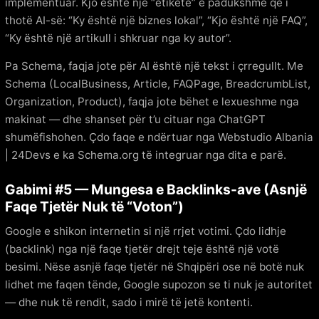
implementuar. Kjo është një “etiketë” e padukshme që i
thotë AI-së: “Ky është një biznes lokal”, “Kjo është një FAQ”,
“Ky është një artikull i shkruar nga ky autor”.
Pa Schema, faqja jote për AI është një tekst i çrregullt. Me
Schema (LocalBusiness, Article, FAQPage, BreadcrumbList,
Organization, Product), faqja jote bëhet e lexueshme nga
makinat — dhe shanset për t’u cituar nga ChatGPT
shumëfishohen. Çdo faqe e ndërtuar nga Webstudio Albania
| 24Devs e ka Schema.org të integruar nga dita e parë.
Gabimi #5 — Mungesa e Backlinks-ave (Asnjë
Faqe Tjetër Nuk të “Voton”)
Google e shikon internetin si një rrjet votimi. Çdo lidhje
(backlink) nga një faqe tjetër drejt teje është një votë
besimi. Nëse asnjë faqe tjetër në Shqipëri ose në botë nuk
lidhet me faqen tënde, Google supozon se ti nuk je autoritet
— dhe nuk të rendit, sado i mirë të jetë kontenti.