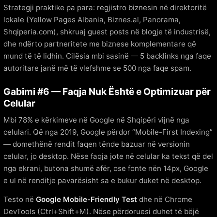
Strategji praktike pa para: regjistro biznesin në direktoritë
lokale (Yellow Pages Albania, Biznes.al, Panorama,
Shqiperia.com), shkruaj guest posts në blogje të industrisë,
dhe ndërto partneritete me biznese komplementare që
mund të të lidhin. Cilësia mbi sasinë — 5 backlinks nga faqe
autoritare janë më të vlefshme se 500 nga faqe spam.
Gabimi #6 — Faqja Nuk Është e Optimizuar për
Celular
Mbi 78% e kërkimeve në Google në Shqipëri vijnë nga
celulari. Që nga 2019, Google përdor “Mobile-First Indexing”
— domethënë rendit faqen tënde bazuar në versionin
celular, jo desktop. Nëse faqja jote në celular ka tekst që del
nga ekrani, butona shumë afër, ose fonte nën 14px, Google
e ul në renditje pavarësisht sa e bukur duket në desktop.
Testo në
Google Mobile-Friendly Test
dhe në Chrome
DevTools (Ctrl+Shift+M). Nëse përdoruesi duhet të bëjë