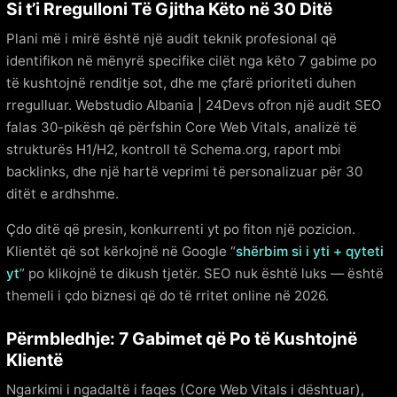
Si t’i Rregulloni Të Gjitha Këto në 30 Ditë
Plani më i mirë është një audit teknik profesional që
identifikon në mënyrë specifike cilët nga këto 7 gabime po
të kushtojnë renditje sot, dhe me çfarë prioriteti duhen
rregulluar. Webstudio Albania | 24Devs ofron një audit SEO
falas 30-pikësh që përfshin Core Web Vitals, analizë të
strukturës H1/H2, kontroll të Schema.org, raport mbi
backlinks, dhe një hartë veprimi të personalizuar për 30
ditët e ardhshme.
Çdo ditë që presin, konkurrenti yt po fiton një pozicion.
Klientët që sot kërkojnë në Google “
shërbim si i yti + qyteti
yt
” po klikojnë te dikush tjetër. SEO nuk është luks — është
themeli i çdo biznesi që do të rritet online në 2026.
Përmbledhje: 7 Gabimet që Po të Kushtojnë
Klientë
Ngarkimi i ngadaltë i faqes (Core Web Vitals i dështuar),