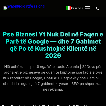
Italiano
▼
Pse Biznesi Yt Nuk Del në Faqen e
Parë të Google — dhe 7 Gabimet
që Po të Kushtojnë Klientë në
2026
Një udhëzues i plotë nga Webstudio Albania | 24Devs për
pronarët e bizneseve që duan të kuptojnë pse faqja e tyre
nuk renditet në Google, ChatGPT, Perplexity dhe Gemini —
dhe si t’i rregullojnë 7 gabimet kryesore SEO pa shpenzuar
në reklama.