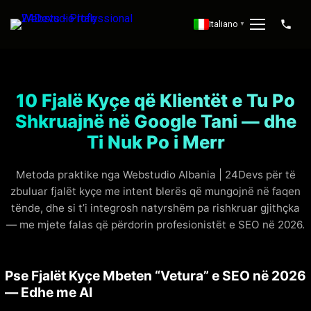
Italiano
▼
10 Fjalë Kyçe që Klientët e Tu Po
Shkruajnë në Google Tani — dhe
Ti Nuk Po i Merr
Metoda praktike nga Webstudio Albania | 24Devs për të
zbuluar fjalët kyçe me intent blerës që mungojnë në faqen
tënde, dhe si t’i integrosh natyrshëm pa rishkruar gjithçka
— me mjete falas që përdorin profesionistët e SEO në 2026.
Pse Fjalët Kyçe Mbeten “Vetura” e SEO në 2026
— Edhe me AI