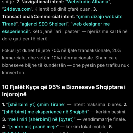
shitje.
2. Navigational intent:
“
Webstudio Albania
“,
“
24devs.com
“. Klientë që dinë çfarë duan.
3.
Transactional/Commercial intent:
“
çmim dizajn website
Tiranë
“, “
agjenci SEO Shqipëri
“, “
web designer me
eksperiencë
“. Këto janë “ari i pastër” — njerëz me kartë në
dorë gati për të blerë.
Fokusi yt duhet të jetë 70% në fjalë transaksionale, 20%
komerciale, dhe vetëm 10% informacionale. Shumica e
bizneseve bëjnë të kundërtën — dhe pyesin pse trafiku nuk
konverton.
10 Fjalët Kyçe që 95% e Bizneseve Shqiptare i
Injorojnë
1.
“
[shërbimi yt] çmim Tiranë
” — intent maksimal blerës.
2.
“
[shërbimi] me eksperiencë në Shqipëri
” — kërkim besimi.
3.
“
më i miri [shërbimi] në [qytet]
” — vendimmarrje finale.
4.
“
[shërbimi] pranë meje
” — kërkim lokal mobile.
5.