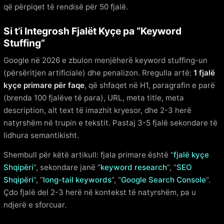
që përpiqet të rendisë për 50 fjalë.
Si t’i Integrosh Fjalët Kyçe pa “Keyword
Stuffing”
Google në 2026 e zbulon menjëherë keyword stuffing-un
(përsëritjen artificiale) dhe penalizon. Rregulla artë:
1 fjalë
kyçe primare për faqe
, që shfaqet në H1, paragrafin e parë
(brenda 100 fjalëve të para), URL, meta title, meta
description, alt text të imazhit kryesor, dhe 2-3 herë
natyrshëm në trupin e tekstit. Pastaj 3-5 fjalë sekondare të
lidhura semantikisht.
Shembull për këtë artikull: fjala primare është “
fjalë kyçe
Shqipëri
“, sekondare janë “
keyword research
“, “
SEO
Shqipëri
“, “
long-tail keywords
“, “
Google Search Console
“.
Çdo fjalë del 2-3 herë në kontekst të natyrshëm, pa u
ndjerë e sforcuar.