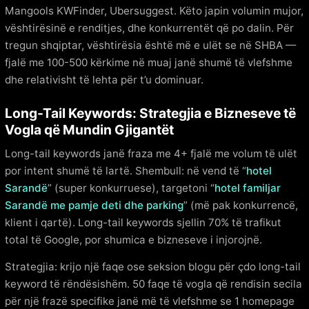
Mangools KWFinder, Ubersuggest. Këto japin volumin mujor,
vështirësinë e renditjes, dhe konkurrentët që po dalin. Për
tregun shqiptar, vështirësia është më e ulët se në SHBA —
fjalë me 100-500 kërkime në muaj janë shumë të vlefshme
dhe relativisht të lehta për t’u dominuar.
Long-Tail Keywords: Strategjia e Bizneseve të
Vogla që Mundin Gjigantët
Long-tail keywords janë fraza me 4+ fjalë me volum të ulët
por intent shumë të lartë. Shembull: në vend të “
hotel
Sarandë
” (super konkurruese), targetoni “
hotel familjar
Sarandë me pamje deti dhe parking
” (më pak konkurrencë,
klient i qartë). Long-tail keywords sjellin 70% të trafikut
total të Google, por shumica e bizneseve i injorojnë.
Strategjia: krijo një faqe ose seksion blogu për çdo long-tail
keyword të rëndësishëm. 50 faqe të vogla që rendisin secila
për një frazë specifike janë më të vlefshme se 1 homepage