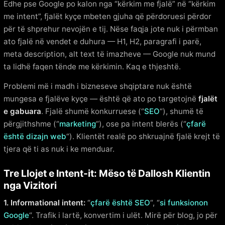
Edhe pse Google po kalon nga “kërkim me fjalë” në “kërkim
me intent”, fjalët kyçe mbeten gjuha që përdoruesi përdor
për të shprehur nevojën e tij. Nëse faqja jote nuk i përmban
ato fjalë në vendet e duhura — H1, H2, paragrafi i parë,
meta description, alt text të imazheve — Google nuk mund
ta lidhë faqen tënde me kërkimin. Kaq e thjeshtë.
Problemi më i madh i bizneseve shqiptare nuk është
mungesa e fjalëve kyçe — është që ato po targetojnë
fjalët
e gabuara
. Fjalë shumë konkurruese (“
SEO
“), shumë të
përgjithshme (“
marketing
“), ose pa intent blerës (“
çfarë
është dizajn web
“). Klientët realë po shkruajnë fjalë krejt të
tjera që ti as nuk i ke menduar.
Tre Llojet e Intent-it: Mëso të Dallosh Klientin
nga Vizitori
1. Informational intent:
“
çfarë është SEO
“, “
si funksionon
Google
“. Trafik i lartë, konvertim i ulët. Mirë për blog, jo për