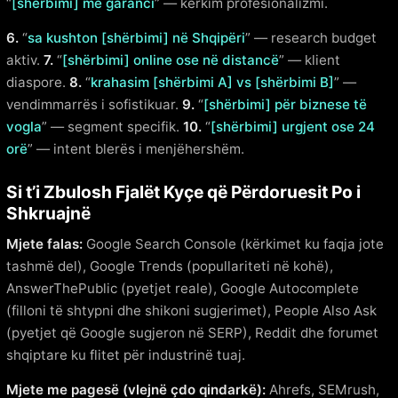
“
[shërbimi] me garanci
” — kërkim profesionalizmi.
6.
“
sa kushton [shërbimi] në Shqipëri
” — research budget
aktiv.
7.
“
[shërbimi] online ose në distancë
” — klient
diaspore.
8.
“
krahasim [shërbimi A] vs [shërbimi B]
” —
vendimmarrës i sofistikuar.
9.
“
[shërbimi] për biznese të
vogla
” — segment specifik.
10.
“
[shërbimi] urgjent ose 24
orë
” — intent blerës i menjëhershëm.
Si t’i Zbulosh Fjalët Kyçe që Përdoruesit Po i
Shkruajnë
Mjete falas:
Google Search Console (kërkimet ku faqja jote
tashmë del), Google Trends (popullariteti në kohë),
AnswerThePublic (pyetjet reale), Google Autocomplete
(filloni të shtypni dhe shikoni sugjerimet), People Also Ask
(pyetjet që Google sugjeron në SERP), Reddit dhe forumet
shqiptare ku flitet për industrinë tuaj.
Mjete me pagesë (vlejnë çdo qindarkë):
Ahrefs, SEMrush,