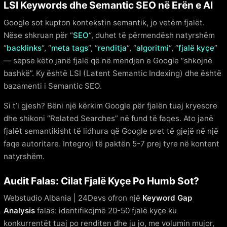
LSI Keywords dhe Semantic SEO në Erën e AI
Google sot kupton kontekstin semantik, jo vetëm fjalët.
Nëse shkruan për “
SEO
“, duhet të përmendësh natyrshëm
“
backlinks
“, “
meta tags
“, “
renditja
“, “
algoritmi
“, “
fjalë kyçe
”
— sepse këto janë fjalë që në mendjen e Google “shkojnë
bashkë”. Ky është LSI (Latent Semantic Indexing) dhe është
bazamenti i Semantic SEO.
Si t’i gjesh? Bëni një kërkim Google për fjalën tuaj kryesore
dhe shikoni “Related Searches” në fund të faqes. Ato janë
fjalët semantikisht të lidhura që Google pret të gjejë në një
faqe autoritare. Integroji të paktën 5-7 prej tyre në kontent
natyrshëm.
Audit Falas: Cilat Fjalë Kyçe Po Humb Sot?
Webstudio Albania | 24Devs ofron një
Keyword Gap
Analysis
falas: identifikojmë 20-50 fjalë kyçe ku
konkurrentët tuaj po renditen dhe ju jo, me volumin mujor,