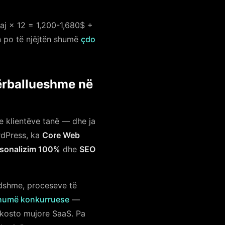
j × 12 = 1,200-1,680$ +
po të njëjtën shumë
çdo
Përballueshme në
 klientëve tanë — dhe ja
dPress, ka
Core Web
sonalizim 100%
dhe
SEO
dshme, proceseve të
humë konkurruese
—
a kosto mujore SaaS. Pa