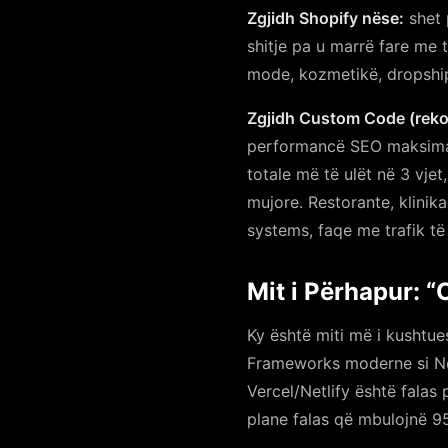
Zgjidh Shopify nëse:
shet 
shitje pa u marrë fare me
mode, kozmetikë, dropshi
Zgjidh Custom Code (reko
performancë SEO maksimale 
totale më të ulët në 3 vje
mujore. Restorante, klinik
systems, faqe me trafik të 
Mit i Përhapur: 
Ky është miti më i kushtue
Frameworks moderne si Nex
Vercel/Netlify është falas
plane falas që mbulojnë 9