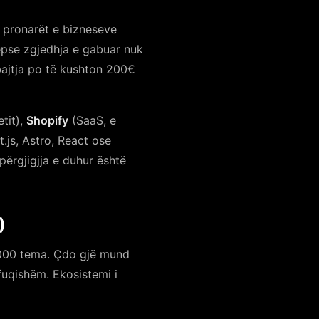
ë pronarët e bizneseve
epse zgjedhja e gabuar nuk
bajtja po të kushton 200€
tit),
Shopify
(SaaS, e
js, Astro, React ose
përgjigjja e duhur është
)
,000 tema. Çdo gjë mund
fuqishëm. Ekosistemi i