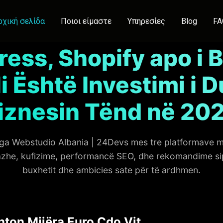
ρχική σελίδα
Ποιοι είμαστε
Υπηρεσίες
Blog
FA
ess, Shopify apo i 
i Është Investimi i 
iznesin Tënd në 20
nga Webstudio Albania | 24Devs mes tre platformave 
azhe, kufizime, performancë SEO, dhe rekomandime sipas
buxhetit dhe ambicies sate për të ardhmen.
hton Mijëra Euro Çdo Vit