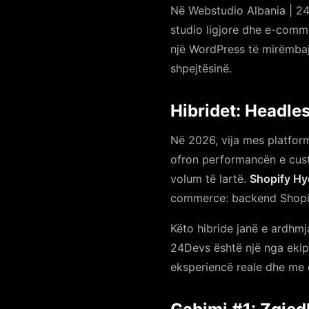
Në Webstudio Albania | 24D
studio ligjore dhe e-comm
një WordPress të mirëmbaj
shpejtësinë.
Hibridet: Headl
Në 2026, vija mes platfor
ofron performancën e cus
volum të lartë.
Shopify H
commerce: backend Shopify
Këto hibride janë e ardhmj
24Devs është një nga eki
eksperiencë reale dhe me 