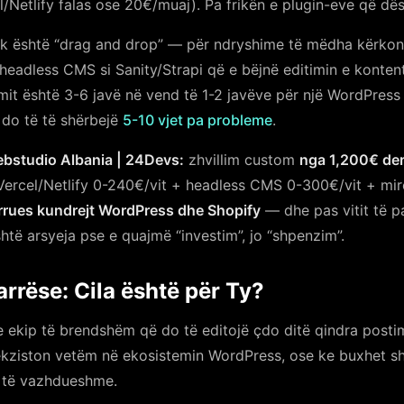
el/Netlify falas ose 20€/muaj). Pa frikën e plugin-eve që dës
k është “drag and drop” — për ndryshime të mëdha kërkon 
adless CMS si Sanity/Strapi që e bëjnë editimin e kontenti
mit është 3-6 javë në vend të 1-2 javëve për një WordPress
ë do të të shërbejë
5-10 vjet pa probleme
.
Webstudio Albania | 24Devs:
zhvillim custom
nga 1,200€ de
 Vercel/Netlify 0-240€/vit + headless CMS 0-300€/vit + mi
rues kundrejt WordPress dhe Shopify
— dhe pas vitit të pa
shtë arsyeja pse e quajmë “investim”, jo “shpenzim”.
rëse: Cila është për Ty?
 ekip të brendshëm që do të editojë çdo ditë qindra postim
ekziston vetëm në ekosistemin WordPress, ose ke buxhet shu
e të vazhdueshme.