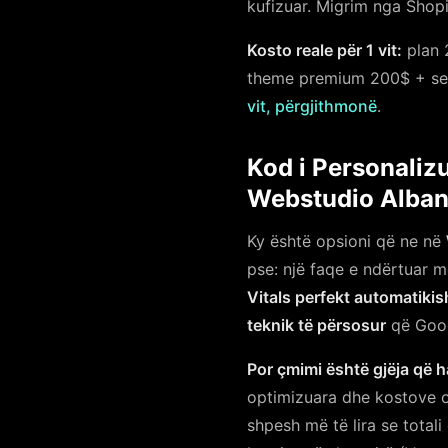
kufizuar. Migrim nga Shopi
Kosto reale për 1 vit:
plan 
theme premium 200$ + se
vit, përgjithmonë
.
Kod i Personaliz
Webstudio Alban
Ky është opsioni që ne në
pse: një faqe e ndërtuar m
Vitals perfekt automatikis
teknik të përsosur
që Goog
Por çmimi është gjëja që h
optimizuara dhe kostove 
shpesh më të lira se total