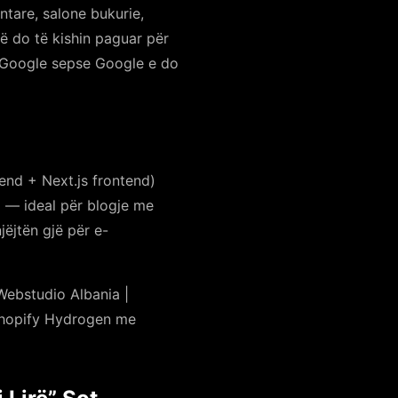
tare, salone bukurie,
që do të kishin paguar për
ë Google sepse Google e do
nd + Next.js frontend)
 — ideal për blogje me
ëjtën gjë për e-
Webstudio Albania |
Shopify Hydrogen me