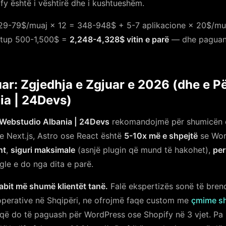
fy është i vështirë dhe i kushtueshëm.
29-79$/muaj × 12 = 348-948$ + 5-7 aplikacione × 20$/mua
tup 500-1,500$ =
2,248-4,328$ vitin e parë
— dhe paguan 
uar: Zgjedhja e Zgjuar e 2026 (dhe e 
ia | 24Devs)
Webstudio Albania | 24Devs
rekomandojmë për shumicën e
e Next.js, Astro ose React është
5-10x më e shpejtë
se Wor
ht
,
siguri maksimale
(asnjë plugin që mund të hakohet),
per
le e do nga dita e parë.
abit më shumë klientët tanë.
Falë ekspertizës sonë të bren
operative në Shqipëri, ne ofrojmë faqe custom me
çmime s
i që do të paguash për WordPress ose Shopify në 3 vjet. P