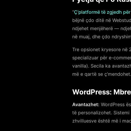
“
Ç’platformë të zgjedh për
bëjnë çdo ditë në Webstud
ndjehet menjëherë — ndjeh
në muaj, dhe çdo ndryshim 
Tre opsionet kryesore në 
specializuar për e-comme
vanilla). Secila ka avanta
më e qartë se ç’mendohet
WordPress: Mbreti
Avantazhet:
WordPress ësh
të personalizohet. Sistemi
zhvilluesve është më i ma