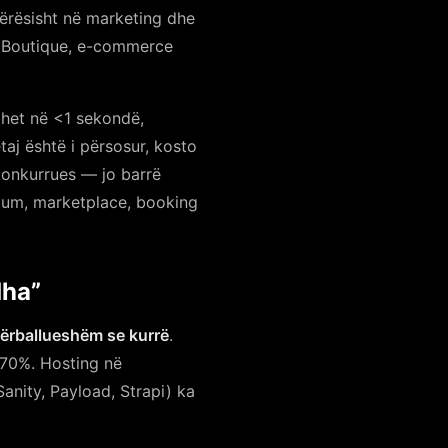
ërësisht në marketing dhe
ë. Boutique, e-commerce
het në <1 sekondë,
aj është i përsosur, kosto
 konkurrues — jo barrë
mium, marketplace, booking
dha”
ërballueshëm se kurrë
.
-70%. Hosting në
anity, Payload, Strapi) ka