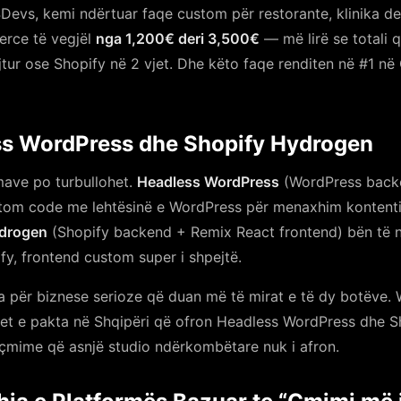
evs, kemi ndërtuar faqe custom për restorante, klinika den
erce të vegjël
nga 1,200€ deri 3,500€
— më lirë se totali 
tur ose Shopify në 2 vjet. Dhe këto faqe renditen në #1 n
ess WordPress dhe Shopify Hydrogen
mave po turbullohet.
Headless WordPress
(WordPress backe
tom code me lehtësinë e WordPress për menaxhim kontenti
ydrogen
(Shopify backend + Remix React frontend) bën të nj
, frontend custom super i shpejtë.
a për biznese serioze që duan më të mirat e të dy botëve. 
pet e pakta në Shqipëri që ofron Headless WordPress dhe 
çmime që asnjë studio ndërkombëtare nuk i afron.