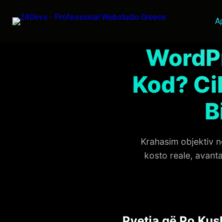
Α
WordPr
Kod? Cil
B
Krahasim objektiv 
kosto reale, avant
Pyetja që Po Kus