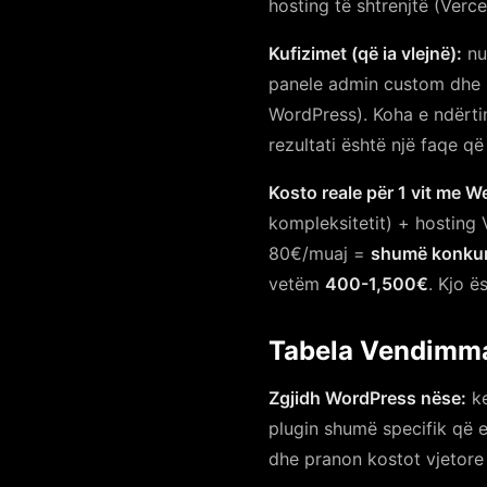
hosting të shtrenjtë (Verc
Kufizimet (që ia vlejnë):
nu
panele admin custom dhe he
WordPress). Koha e ndërti
rezultati është një faqe q
Kosto reale për 1 vit me 
kompleksitetit) + hosting
80€/muaj =
shumë konkur
vetëm
400-1,500€
. Kjo ë
Tabela Vendimmar
Zgjidh WordPress nëse:
ke
plugin shumë specifik që 
dhe pranon kostot vjetor