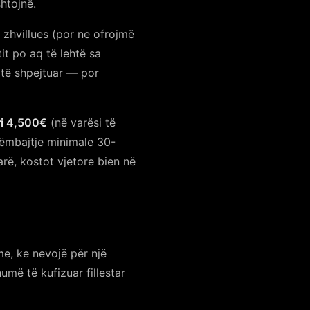
htojnë.
zhvillues (por ne ofrojmë
t po aq të lehtë sa
 të shpejtuar — por
ri 4,500€
(në varësi të
rëmbajtje minimale 30-
rë, kostot vjetore bien në
e, ke nevojë për një
më të kufizuar fillestar