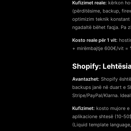
Kufizimet reale:
kërkon hos
(përditësime, backup, fire
optimizim teknik konstant
ngadaltë bëhet faqja. Pa z
Kosto reale për 1 vit:
hosti
+ mirëmbajtje 600€/vit =
Shopify: Lehtësi
Avantazhet:
Shopify është 
backups janë në duart e S
Stripe/PayPal/Klarna. Ideal
Kufizimet:
kosto mujore e 
aplikacione shtesë (10-50$
(Liquid template language, 