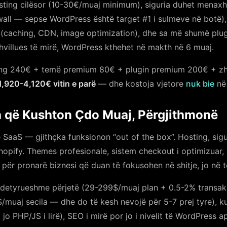
ting cilësor (10-30€/muaj minimum), siguria duhet menaxh
wall — sepse WordPress është target #1 i sulmeve në botë),
 (caching, CDN, image optimization), dhe sa më shumë plug
hvillues të mirë, WordPress kthehet në makth në 6 muaj.
ng 240€ + temë premium 80€ + plugin premium 200€ + zhvi
1,920-4,120€ vitin e parë
— dhe kostoja vjetore
nuk bie
në 
a që Kushton Çdo Muaj, Përgjithmonë
SaaS — gjithçka funksionon “out of the box”. Hosting, sigu
hopify. Themes profesionale, sistem checkout i optimizuar,
 për pronarë biznesi që duan të fokusohen në shitje, jo në t
detyrueshme përjetë (29-299$/muaj plan + 0.5-2% transaksi
/muaj secila — dhe do të kesh nevojë për 5-7 prej tyre), k
jo PHP/JS i lirë), SEO i mirë por jo i nivelit të WordPress 