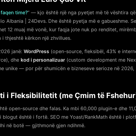
 faqen time?
” — kjo është një nga pyetjet më të vështira q
io Albania | 24Devs. Dhe është pyetja më e gabueshme. S
et 12 muaj më vonë, kur faqja jote nuk po renditet, mirëm
i thjeshtë kërkon një zhvillues.
2026 janë:
WordPress
(open-source, fleksibël, 43% e interne
rce), dhe
kod i personalizuar
(custom development me Next.
zhe unike — por për shumicën e bizneseve serioze në 2026, 
.
 i Fleksibilitetit (me Çmim të Fshehur
të open-source dhe falas. Ka mbi 60,000 plugin-e dhe 11
 i blogut është i fortë. SEO me Yoast/RankMath është i plot
dhi në botë — gjithmonë gjen ndihmë.