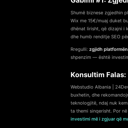
Gabimi #1: Zgjed
Shumë biznese zgjedhin pl
Wix me 15€/muaj duket buk
dhënat lirisht, që dizajni
dhe humb renditje SEO për
Rregulli:
zgjidh platformën
shpenzim — është investim
Konsultim Falas: 
Webstudio Albania | 24De
buxhetin, dhe rekomandojm
teknologjitë, ndaj nuk kemi
ta themi sinqerisht. Por n
investimi më i zgjuar që 