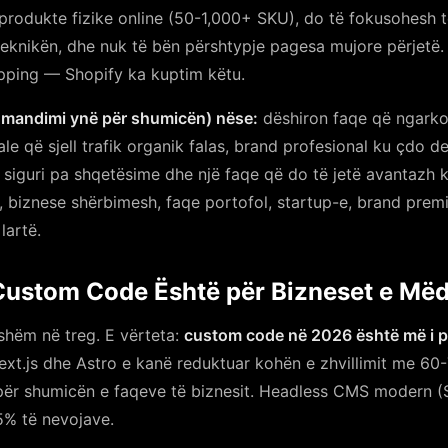
produkte fizike online (50-1,000+ SKU), do të fokusohesh t
 teknikën, dhe nuk të bën përshtypje pagesa mujore përjet
pping — Shopify ka kuptim këtu.
mandimi ynë për shumicën) nëse:
dëshiron faqe që ngarko
që sjell trafik organik falas, brand profesional ku çdo det
t, siguri pa shqetësime dhe një faqe që do të jetë avantazh
a, biznese shërbimesh, faqe portofol, startup-e, brand pre
lartë.
“Custom Code Është për Bizneset e Më
shëm në treg. E vërteta:
custom code në 2026 është më i p
t.js dhe Astro e kanë reduktuar kohën e zhvillimit me 60
 për shumicën e faqeve të biznesit. Headless CMS modern (S
5% të nevojave.