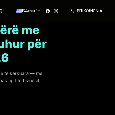
Qs
ΕΠΙΚΟΙΝΩΝΙΑ
Ελληνικά
▼
Bërë me
Duhur për
26
më të kërkuara — me
 tipit të biznesit,