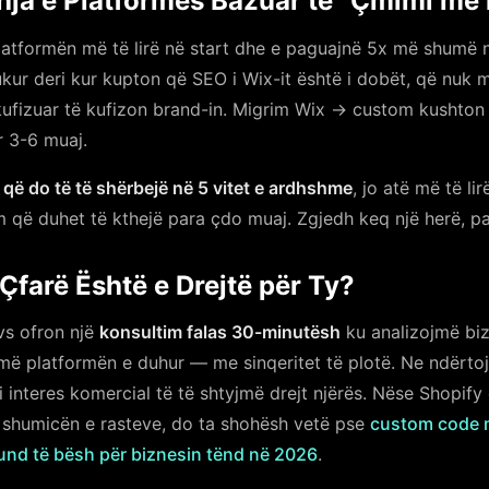
hja e Platformës Bazuar te “Çmimi më i
atformën më të lirë në start dhe e paguajnë 5x më shumë 
ur deri kur kupton që SEO i Wix-it është i dobët, që nuk 
 i kufizuar të kufizon brand-in. Migrim Wix → custom kushto
 3-6 muaj.
 që do të të shërbejë në 5 vitet e ardhshme
, jo atë më të li
 që duhet të kthejë para çdo muaj. Zgjedh keq një herë, pa
Çfarë Është e Drejtë për Ty?
vs ofron një
konsultim falas 30-minutësh
ku analizojmë biz
ë platformën e duhur — me sinqeritet të plotë. Ne ndërtoj
 interes komercial të të shtyjmë drejt njërës. Nëse Shopify 
ë shumicën e rasteve, do ta shohësh vetë pse
custom code 
mund të bësh për biznesin tënd në 2026
.