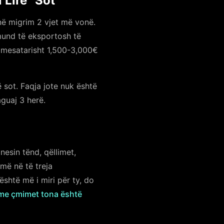
 Lirë” Sot
në migrim 2 vjet më vonë.
mund të eksportosh të
n mesatarisht 1,500-3,000€
rë sot. Faqja jote nuk është
guaj 3 herë.
nesin tënd, qëllimet,
më në të treja
është më i miri për ty, do
me çmimet tona është