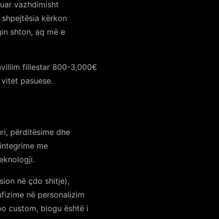
uar vazhdimisht
 shpejtësia kërkon
in shton, aq më e
llim fillestar 800-3,000€
vitet pasuese.
ri, përditësime dhe
 integrime me
eknologji.
on në çdo shitje),
ufizime në personalizim
apo custom, blogu është i